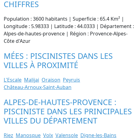
CHIFFRES
Population : 3600 habitants | Superficie : 65.4 Km² |
Longitude : 5.98333 | Latitude : 44.0333 | Département :
Alpes-de-hautes-provence | Région : Provence-Alpes-
Côte d'Azur
MÉES : PISCINISTES DANS LES
VILLES À PROXIMITÉ
L'Escale
Malijai
Oraison
Peyruis
Château-Arnoux-Saint-Auban
ALPES-DE-HAUTES-PROVENCE :
PISCINISTE DANS LES PRINCIPALES
VILLES DU DÉPARTEMENT
Riez
Manosque
Volx
Valensole
Digne-les-Bains