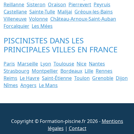
Reillanne
Sisteron
Oraison
Pierrevert
Peyruis
Castellane
Sainte-Tulle
Malijai
Gréoux-les-Bains
Villeneuve
Volonne
Château-Arnoux-Saint-Auban
Forcalquier
Les Mées
PISCINISTES DANS LES
PRINCIPALES VILLES EN FRANCE
Paris
Marseille
Lyon
Toulouse
Nice
Nantes
Strasbourg
Montpellier
Bordeaux
Lille
Rennes
Reims
Le Havre
Saint-Étienne
Toulon
Grenoble
Dijon
Nîmes
Angers
Le Mans
Copyright © Formation-piscine.fr 2026 -
Mentions
légales
|
Contact