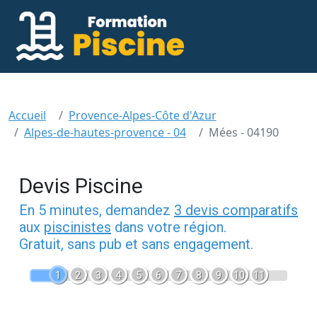
Accueil
Provence-Alpes-Côte d'Azur
Alpes-de-hautes-provence - 04
Mées - 04190
Devis Piscine
En 5 minutes, demandez
3 devis comparatifs
aux
piscinistes
dans votre région.
Gratuit, sans pub et sans engagement.
1
2
3
4
5
6
7
8
9
10
11