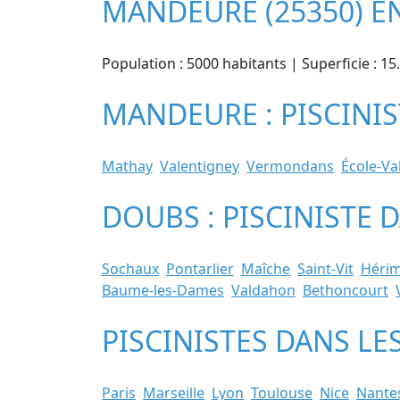
MANDEURE (25350) E
Population : 5000 habitants | Superficie : 
MANDEURE : PISCINIS
Mathay
Valentigney
Vermondans
École-Va
DOUBS : PISCINISTE 
Sochaux
Pontarlier
Maîche
Saint-Vit
Héri
Baume-les-Dames
Valdahon
Bethoncourt
PISCINISTES DANS LE
Paris
Marseille
Lyon
Toulouse
Nice
Nante