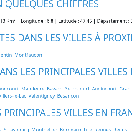
N QUELQUES CHIFFRES
15.13 Km² | Longitude : 6.8 | Latitude : 47.45 | Départemen
TES DANS LES VILLES À PROX
lentin
Montfaucon
DANS LES PRINCIPALES VILLE
moncourt
Mandeure
Bavans
Seloncourt
Audincourt
Gran
Villers-le-Lac
Valentigney
Besançon
S PRINCIPALES VILLES EN FRA
s
Strasbourg
Montpellier
Bordeaux
Lille
Rennes
Reims
L