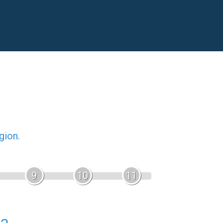
gion.
9
10
11