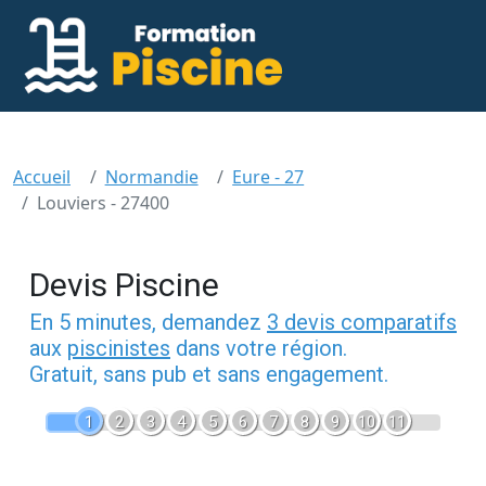
Accueil
Normandie
Eure - 27
Louviers - 27400
Devis Piscine
En 5 minutes, demandez
3 devis comparatifs
aux
piscinistes
dans votre région.
Gratuit, sans pub et sans engagement.
1
2
3
4
5
6
7
8
9
10
11