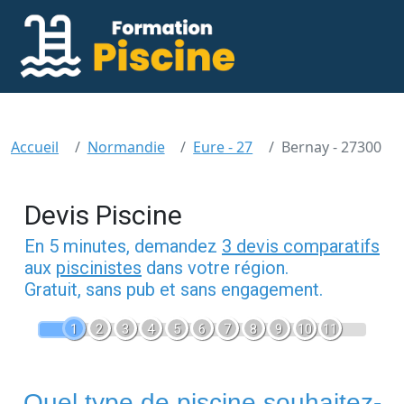
Accueil
Normandie
Eure - 27
Bernay - 27300
Devis Piscine
En 5 minutes, demandez
3 devis comparatifs
aux
piscinistes
dans votre région.
Gratuit, sans pub et sans engagement.
1
2
3
4
5
6
7
8
9
10
11
Quel type de piscine souhaitez-