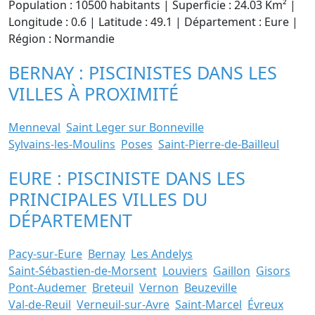
Population : 10500 habitants | Superficie : 24.03 Km² |
Longitude : 0.6 | Latitude : 49.1 | Département : Eure |
Région : Normandie
BERNAY : PISCINISTES DANS LES
VILLES À PROXIMITÉ
Menneval
Saint Leger sur Bonneville
Sylvains-les-Moulins
Poses
Saint-Pierre-de-Bailleul
EURE : PISCINISTE DANS LES
PRINCIPALES VILLES DU
DÉPARTEMENT
Pacy-sur-Eure
Bernay
Les Andelys
Saint-Sébastien-de-Morsent
Louviers
Gaillon
Gisors
Pont-Audemer
Breteuil
Vernon
Beuzeville
Val-de-Reuil
Verneuil-sur-Avre
Saint-Marcel
Évreux