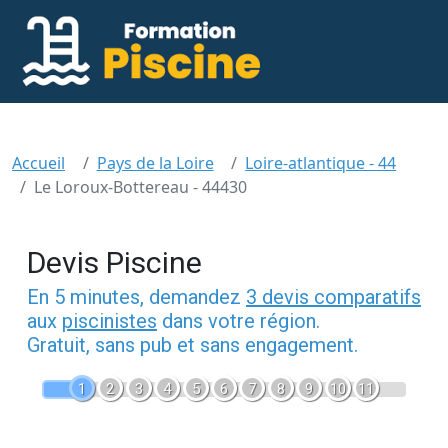
Accueil
Pays de la Loire
Loire-atlantique - 44
Le Loroux-Bottereau - 44430
Devis Piscine
En 5 minutes, demandez
3 devis comparatifs
aux
piscinistes
dans votre région.
Gratuit, sans pub et sans engagement.
1
2
3
4
5
6
7
8
9
10
11