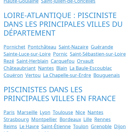
Haute-Goulaine
Saint-Julien-de-Concelles
LOIRE-ATLANTIQUE : PISCINISTE
DANS LES PRINCIPALES VILLES DU
DÉPARTEMENT
Pornichet
Pontchâteau
Saint-Nazaire
Guérande
Sainte-Luce-sur-Loire
Pornic
Saint-Sébastien-sur-Loire
Rezé
Saint-Herblain
Carquefou
Orvault
Châteaubriant
Nantes
Blain
La Baule-Escoublac
Couëron
Vertou
La Chapelle-sur-Erdre
Bouguenais
PISCINISTES DANS LES
PRINCIPALES VILLES EN FRANCE
Paris
Marseille
Lyon
Toulouse
Nice
Nantes
Strasbourg
Montpellier
Bordeaux
Lille
Rennes
Reims
Le Havre
Saint-Étienne
Toulon
Grenoble
Dijon