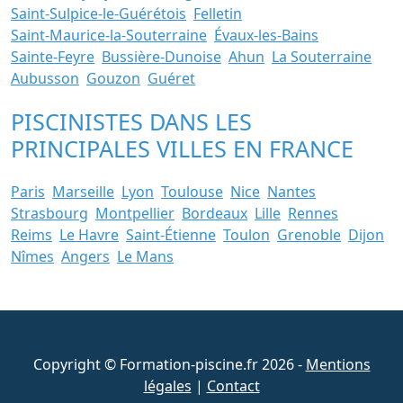
Saint-Sulpice-le-Guérétois
Felletin
Saint-Maurice-la-Souterraine
Évaux-les-Bains
Sainte-Feyre
Bussière-Dunoise
Ahun
La Souterraine
Aubusson
Gouzon
Guéret
PISCINISTES DANS LES
PRINCIPALES VILLES EN FRANCE
Paris
Marseille
Lyon
Toulouse
Nice
Nantes
Strasbourg
Montpellier
Bordeaux
Lille
Rennes
Reims
Le Havre
Saint-Étienne
Toulon
Grenoble
Dijon
Nîmes
Angers
Le Mans
Copyright © Formation-piscine.fr 2026 -
Mentions
légales
|
Contact