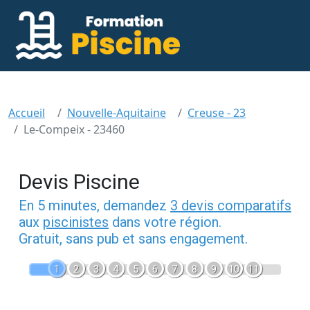
Accueil
Nouvelle-Aquitaine
Creuse - 23
Le-Compeix - 23460
Devis Piscine
En 5 minutes, demandez
3 devis comparatifs
aux
piscinistes
dans votre région.
Gratuit, sans pub et sans engagement.
1
2
3
4
5
6
7
8
9
10
11