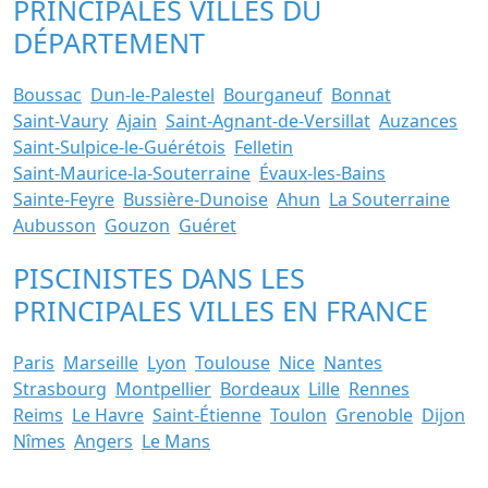
PRINCIPALES VILLES DU
DÉPARTEMENT
Boussac
Dun-le-Palestel
Bourganeuf
Bonnat
Saint-Vaury
Ajain
Saint-Agnant-de-Versillat
Auzances
Saint-Sulpice-le-Guérétois
Felletin
Saint-Maurice-la-Souterraine
Évaux-les-Bains
Sainte-Feyre
Bussière-Dunoise
Ahun
La Souterraine
Aubusson
Gouzon
Guéret
PISCINISTES DANS LES
PRINCIPALES VILLES EN FRANCE
Paris
Marseille
Lyon
Toulouse
Nice
Nantes
Strasbourg
Montpellier
Bordeaux
Lille
Rennes
Reims
Le Havre
Saint-Étienne
Toulon
Grenoble
Dijon
Nîmes
Angers
Le Mans