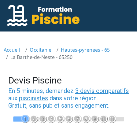
Accueil
Occitanie
Hautes-pyrenees - 65
La Barthe-de-Neste - 65250
Devis Piscine
En 5 minutes, demandez
3 devis comparatifs
aux
piscinistes
dans votre région.
Gratuit, sans pub et sans engagement.
1
2
3
4
5
6
7
8
9
10
11