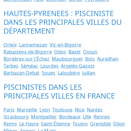
HAUTES-PYRENEES : PISCINISTE
DANS LES PRINCIPALES VILLES DU
DÉPARTEMENT
Orleix
Lannemezan
Vic-en-Bigorre
Rabastens-de-Bigorre
Odos
Bazet
Ossun
Bordères-sur-l'Échez
Maubourguet
Ibos
Aureilhan
Tarbes
Séméac
Lourdes
Argelès-Gazost
Barbazan-Debat
Soues
Laloubère
Juillan
PISCINISTES DANS LES
PRINCIPALES VILLES EN FRANCE
Paris
Marseille
Lyon
Toulouse
Nice
Nantes
Strasbourg
Montpellier
Bordeaux
Lille
Rennes
Reims
Le Havre
Saint-Étienne
Toulon
Grenoble
Dijon
Nîmes
Angers
Le Mans