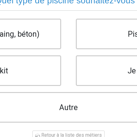
uel type de piscine souhaitez-vous
aing, béton)
Pi
kit
Je
Autre
Retour à la liste des métiers