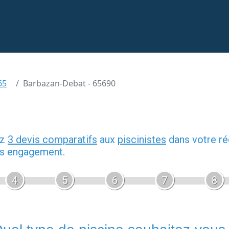
65
Barbazan-Debat - 65690
ez
3 devis comparatifs
aux
piscinistes
dans votre ré
ans engagement.
4
5
6
7
8