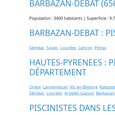
BARBAZAN-DEBAT (65
Population : 3400 habitants | Superficie : 9
BARBAZAN-DEBAT : PI
Séméac
Soues
Lourdes
Lançon
Pintac
HAUTES-PYRENEES : P
DÉPARTEMENT
Orleix
Lannemezan
Vic-en-Bigorre
Rabaste
Séméac
Lourdes
Argelès-Gazost
Barbazan
PISCINISTES DANS LE