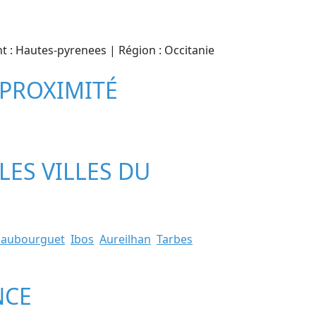
nt : Hautes-pyrenees | Région : Occitanie
 PROXIMITÉ
LES VILLES DU
aubourguet
Ibos
Aureilhan
Tarbes
NCE