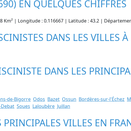
690) EN QUELQUES CHIFFRES
.78 Km² | Longitude : 0.116667 | Latitude : 43.2 | Départeme
SCINISTES DANS LES VILLES À
ISCINISTE DANS LES PRINCIPA
ns-de-Bigorre
Odos
Bazet
Ossun
Bordères-sur-l'Échez
M
-Debat
Soues
Laloubère
Juillan
S PRINCIPALES VILLES EN FRA