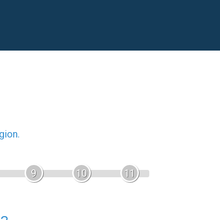
gion.
9
10
11