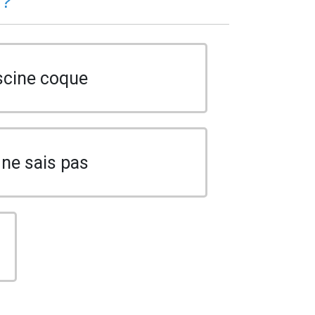
 ?
scine coque
 ne sais pas