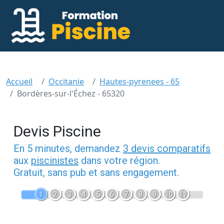
Accueil
Occitanie
Hautes-pyrenees - 65
Bordères-sur-l'Échez - 65320
Devis Piscine
En 5 minutes, demandez
3 devis comparatifs
aux
piscinistes
dans votre région.
Gratuit, sans pub et sans engagement.
1
2
3
4
5
6
7
8
9
10
11