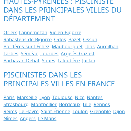
HAUTES-PYRENEES : PISCINISTE
DANS LES PRINCIPALES VILLES DU
DÉPARTEMENT
Orleix
Lannemezan
Vic-en-Bigorre
Rabastens-de-Bigorre
Odos
Bazet
Ossun
Bordères-sur-l'Échez
Maubourguet
Ibos
Aureilhan
Tarbes
Séméac
Lourdes
Argelès-Gazost
Barbazan-Debat
Soues
Laloubère
Juillan
PISCINISTES DANS LES
PRINCIPALES VILLES EN FRANCE
Paris
Marseille
Lyon
Toulouse
Nice
Nantes
Strasbourg
Montpellier
Bordeaux
Lille
Rennes
Reims
Le Havre
Saint-Étienne
Toulon
Grenoble
Dijon
Nîmes
Angers
Le Mans