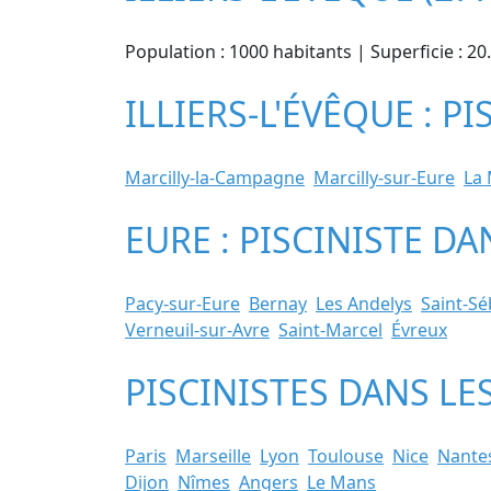
Population : 1000 habitants | Superficie : 2
ILLIERS-L'ÉVÊQUE : P
Marcilly-la-Campagne
Marcilly-sur-Eure
La
EURE : PISCINISTE D
Pacy-sur-Eure
Bernay
Les Andelys
Saint-S
Verneuil-sur-Avre
Saint-Marcel
Évreux
PISCINISTES DANS LE
Paris
Marseille
Lyon
Toulouse
Nice
Nante
Dijon
Nîmes
Angers
Le Mans