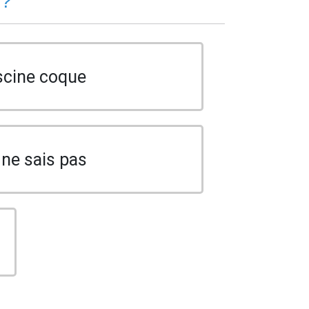
 ?
scine coque
 ne sais pas