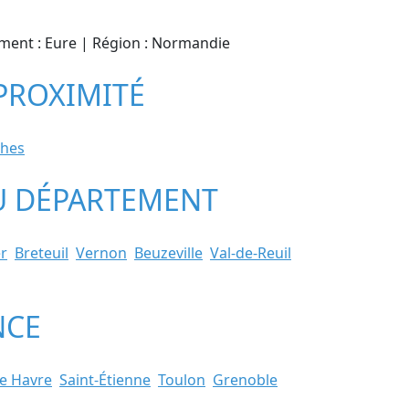
tement : Eure | Région : Normandie
 PROXIMITÉ
ches
 DU DÉPARTEMENT
r
Breteuil
Vernon
Beuzeville
Val-de-Reuil
NCE
e Havre
Saint-Étienne
Toulon
Grenoble