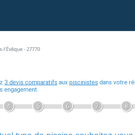
ers-l'Évêque - 27770
ez
3 devis comparatifs
aux
piscinistes
dans votre ré
ans engagement.
4
5
6
7
8