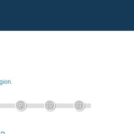
gion.
9
10
11