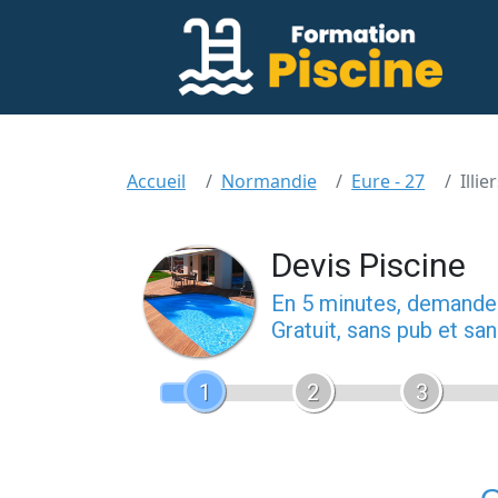
Accueil
Normandie
Eure - 27
Illi
Devis Piscine
En 5 minutes, demand
Gratuit, sans pub et s
1
2
3