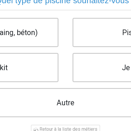
uel type de piscine souhaitez-vous
aing, béton)
Pi
kit
Je
Autre
Retour à la liste des métiers