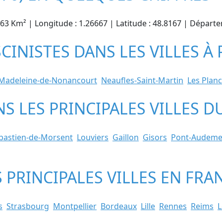
0.63 Km² | Longitude : 1.26667 | Latitude : 48.8167 | Dépar
ISCINISTES DANS LES VILLES À
 Madeleine-de-Nonancourt
Neaufles-Saint-Martin
Les Plan
ANS LES PRINCIPALES VILLES
ébastien-de-Morsent
Louviers
Gaillon
Gisors
Pont-Audeme
S PRINCIPALES VILLES EN FRA
s
Strasbourg
Montpellier
Bordeaux
Lille
Rennes
Reims
L