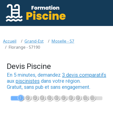
Accueil
Grand-Est
Moselle - 57
Florange - 57190
Devis Piscine
En 5 minutes, demandez
3 devis comparatifs
aux
piscinistes
dans votre région.
Gratuit, sans pub et sans engagement.
1
2
3
4
5
6
7
8
9
10
11