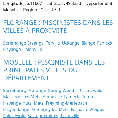
Longitude : 6.11667 | Latitude : 49.3333 | Département :
Moselle | Région : Grand-Est
FLORANGE : PISCINISTES DANS LES
VILLES À PROXIMITÉ
Serémange-Erzange
Terville
Uckange
Illange
Fameck
Hayange
Thionville
MOSELLE : PISCINISTE DANS LES
PRINCIPALES VILLES DU
DÉPARTEMENT
Sarrebourg
Florange
Stiring-Wendel
Creutzwald
Maizières-lès-Metz
Amnéville
Fameck
Rombas
Hayange
Yutz
Metz
Freyming-Merlebach
Hagondange
Montigny-lès-Metz
Forbach
Woippy
Saint-Avold
Sarreguemines
Thionville