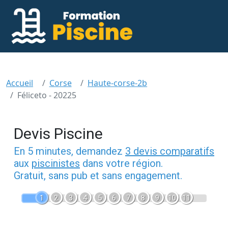
Accueil
Corse
Haute-corse-2b
Féliceto - 20225
Devis Piscine
En 5 minutes, demandez
3 devis comparatifs
aux
piscinistes
dans votre région.
Gratuit, sans pub et sans engagement.
1
2
3
4
5
6
7
8
9
10
11