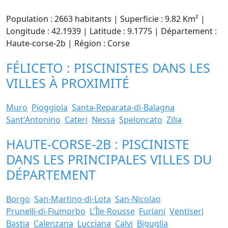
Population : 2663 habitants | Superficie : 9.82 Km² |
Longitude : 42.1939 | Latitude : 9.1775 | Département :
Haute-corse-2b | Région : Corse
FÉLICETO : PISCINISTES DANS LES
VILLES À PROXIMITÉ
Muro
Pioggiola
Santa-Reparata-di-Balagna
Sant'Antonino
Cateri
Nessa
Speloncato
Zilia
HAUTE-CORSE-2B : PISCINISTE
DANS LES PRINCIPALES VILLES DU
DÉPARTEMENT
Borgo
San-Martino-di-Lota
San-Nicolao
Prunelli-di-Fiumorbo
L'Île-Rousse
Furiani
Ventiseri
Bastia
Calenzana
Lucciana
Calvi
Biguglia