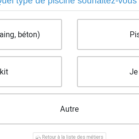
uel type de piscine souhaitez-vous
aing, béton)
Pi
kit
Je
Autre
Retour à la liste des métiers