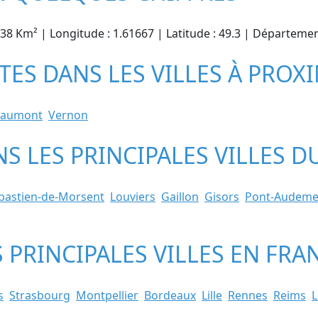
0.38 Km² | Longitude : 1.61667 | Latitude : 49.3 | Départeme
STES DANS LES VILLES À PROX
aumont
Vernon
ANS LES PRINCIPALES VILLES
ébastien-de-Morsent
Louviers
Gaillon
Gisors
Pont-Audeme
S PRINCIPALES VILLES EN FRA
s
Strasbourg
Montpellier
Bordeaux
Lille
Rennes
Reims
L