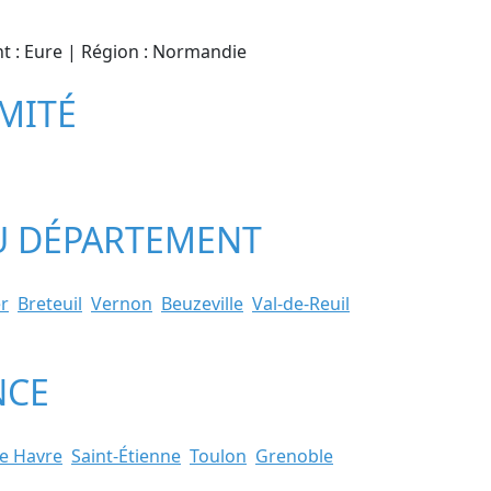
nt : Eure | Région : Normandie
IMITÉ
 DU DÉPARTEMENT
r
Breteuil
Vernon
Beuzeville
Val-de-Reuil
NCE
e Havre
Saint-Étienne
Toulon
Grenoble