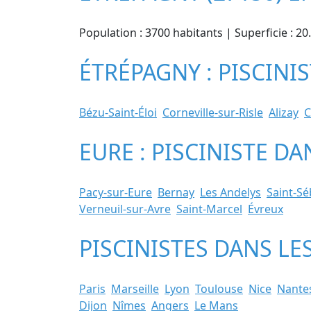
Population : 3700 habitants | Superficie : 2
ÉTRÉPAGNY : PISCINI
Bézu-Saint-Éloi
Corneville-sur-Risle
Alizay
C
EURE : PISCINISTE D
Pacy-sur-Eure
Bernay
Les Andelys
Saint-S
Verneuil-sur-Avre
Saint-Marcel
Évreux
PISCINISTES DANS LE
Paris
Marseille
Lyon
Toulouse
Nice
Nante
Dijon
Nîmes
Angers
Le Mans