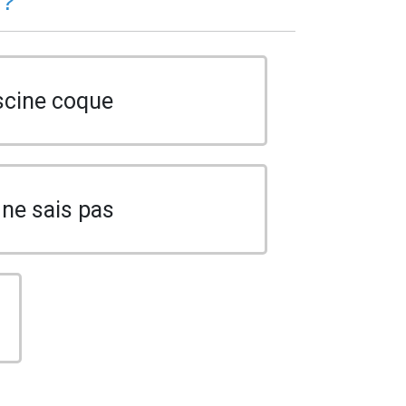
 ?
scine coque
 ne sais pas