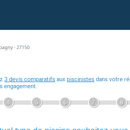
pagny - 27150
ez
3 devis comparatifs
aux
piscinistes
dans votre ré
ans engagement.
4
5
6
7
8