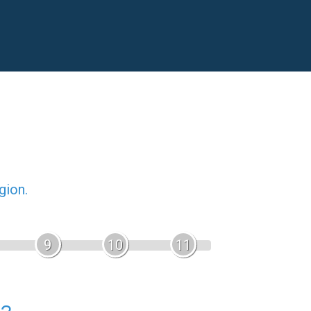
gion.
9
10
11