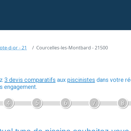
ote-d-or - 21
Courcelles-les-Montbard - 21500
ez
3 devis comparatifs
aux
piscinistes
dans votre ré
ans engagement.
4
5
6
7
8