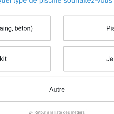
uel type de piscine souhaitez-vous
aing, béton)
Pi
kit
Je
Autre
Retour à la liste des métiers