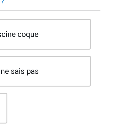
 ?
scine coque
 ne sais pas