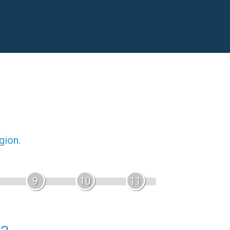
gion.
9
10
11