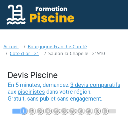
Accueil
Bourgogne-Franche-Comté
Cote-d-or - 21
Saulon-la-Chapelle - 21910
Devis Piscine
En 5 minutes, demandez
3 devis comparatifs
aux
piscinistes
dans votre région.
Gratuit, sans pub et sans engagement.
1
2
3
4
5
6
7
8
9
10
11