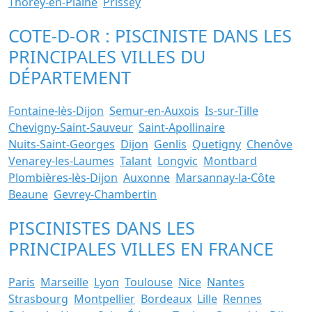
Thorey-en-Plaine
Prissey
COTE-D-OR : PISCINISTE DANS LES
PRINCIPALES VILLES DU
DÉPARTEMENT
Fontaine-lès-Dijon
Semur-en-Auxois
Is-sur-Tille
Chevigny-Saint-Sauveur
Saint-Apollinaire
Nuits-Saint-Georges
Dijon
Genlis
Quetigny
Chenôve
Venarey-les-Laumes
Talant
Longvic
Montbard
Plombières-lès-Dijon
Auxonne
Marsannay-la-Côte
Beaune
Gevrey-Chambertin
PISCINISTES DANS LES
PRINCIPALES VILLES EN FRANCE
Paris
Marseille
Lyon
Toulouse
Nice
Nantes
Strasbourg
Montpellier
Bordeaux
Lille
Rennes