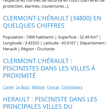
respecte les normes de sécurité en cours (barrières de
protection, alarmes, couvertures...).
CLERMONT-L'HÉRAULT (34800) EN
QUELQUES CHIFFRES
Population : 7400 habitants | Superficie : 32.49 Km² |
Longitude : 3.43333 | Latitude : 43.6167 | Département :
Herault | Région : Occitanie
CLERMONT-L'HÉRAULT :
PISCINISTES DANS LES VILLES À
PROXIMITÉ
Canet
Le Bosc
Nébian
Ceyras
Colombiers
HERAULT : PISCINISTE DANS LES
PRINCIPALES VILLES DU