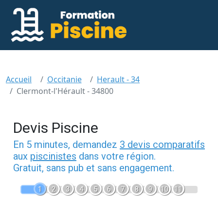
Accueil
Occitanie
Herault - 34
Clermont-l'Hérault - 34800
Devis Piscine
En 5 minutes, demandez
3 devis comparatifs
aux
piscinistes
dans votre région.
Gratuit, sans pub et sans engagement.
1
2
3
4
5
6
7
8
9
10
11