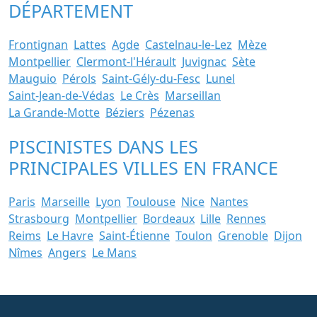
DÉPARTEMENT
Frontignan
Lattes
Agde
Castelnau-le-Lez
Mèze
Montpellier
Clermont-l'Hérault
Juvignac
Sète
Mauguio
Pérols
Saint-Gély-du-Fesc
Lunel
Saint-Jean-de-Védas
Le Crès
Marseillan
La Grande-Motte
Béziers
Pézenas
PISCINISTES DANS LES
PRINCIPALES VILLES EN FRANCE
Paris
Marseille
Lyon
Toulouse
Nice
Nantes
Strasbourg
Montpellier
Bordeaux
Lille
Rennes
Reims
Le Havre
Saint-Étienne
Toulon
Grenoble
Dijon
Nîmes
Angers
Le Mans