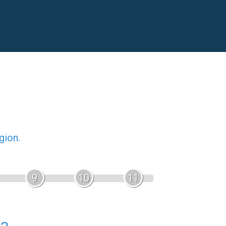
gion.
9
10
11