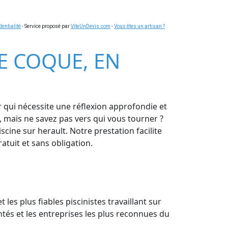
dentialité
- Service proposé par
ViteUnDevis.com
-
Vous êtes un artisan ?
NE COQUE, EN
r qui nécessite une réflexion approfondie et
, mais ne savez pas vers qui vous tourner ?
ine sur herault. Notre prestation facilite
atuit et sans obligation.
 les plus fiables piscinistes travaillant sur
tés et les entreprises les plus reconnues du