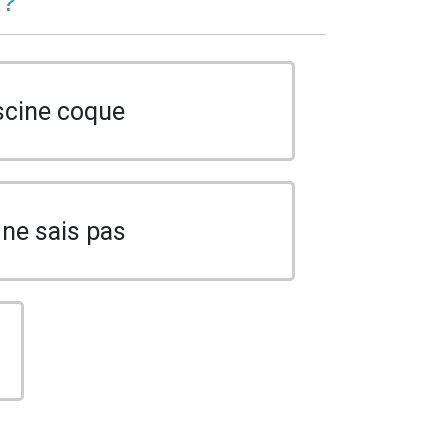
 ?
scine coque
 ne sais pas