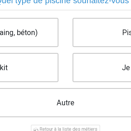
uel type de piscine souhaitez-vous
aing, béton)
Pi
kit
Je
Autre
Retour à la liste des métiers