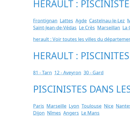
HERAULT : PISCINIST
Frontignan
Lattes
Agde
Castelnau-le-Lez
Saint-Jean-de-Védas
Le Crès
Marseillan
La 
herault : Voir toutes les villes du départeme
HERAULT : PISCINITE
81 - Tarn
12 - Aveyron
30 - Gard
PISCINISTES DANS LE
Paris
Marseille
Lyon
Toulouse
Nice
Nante
Dijon
Nîmes
Angers
Le Mans