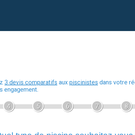
ez
3 devis comparatifs
aux
piscinistes
dans votre ré
ans engagement.
4
5
6
7
8