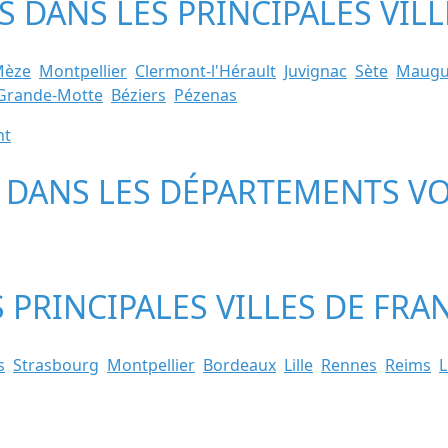
ES DANS LES PRINCIPALES VI
Mèze
Montpellier
Clermont-l'Hérault
Juvignac
Sète
Maugu
Grande-Motte
Béziers
Pézenas
nt
S DANS LES DÉPARTEMENTS VO
S PRINCIPALES VILLES DE FRA
s
Strasbourg
Montpellier
Bordeaux
Lille
Rennes
Reims
L