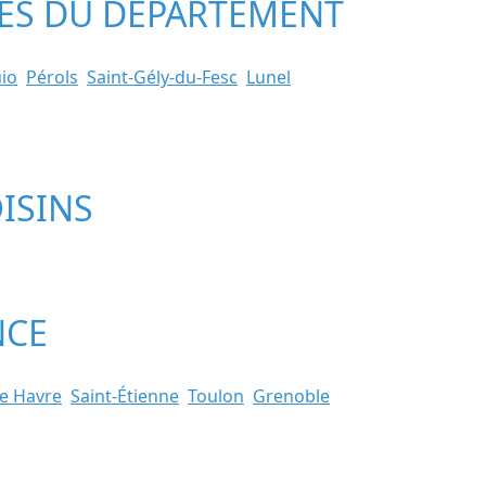
LLES DU DÉPARTEMENT
io
Pérols
Saint-Gély-du-Fesc
Lunel
ISINS
NCE
e Havre
Saint-Étienne
Toulon
Grenoble