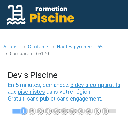
Accueil
Occitanie
Hautes-pyrenees - 65
Camparan - 65170
Devis Piscine
En 5 minutes, demandez
3 devis comparatifs
aux
piscinistes
dans votre région.
Gratuit, sans pub et sans engagement.
1
2
3
4
5
6
7
8
9
10
11