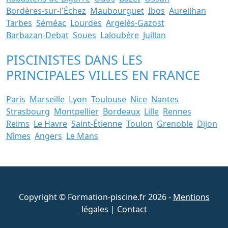
Bordères-sur-l'Échez
Maubourguet
Ibos
Aureilhan
Tarbes
Séméac
Lourdes
Argelès-Gazost
Barbazan-Debat
Soues
Laloubère
Juillan
PISCINISTES DANS LES
PRINCIPALES VILLES EN FRANCE
Paris
Marseille
Lyon
Toulouse
Nice
Nantes
Strasbourg
Montpellier
Bordeaux
Lille
Rennes
Reims
Le Havre
Saint-Étienne
Toulon
Grenoble
Dijon
Nîmes
Angers
Le Mans
Copyright © Formation-piscine.fr 2026 -
Mentions
légales
|
Contact