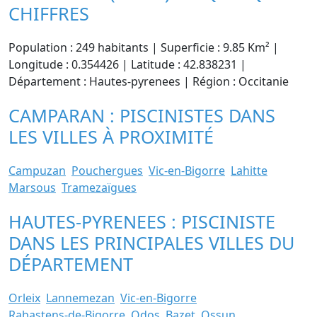
CHIFFRES
Population : 249 habitants | Superficie : 9.85 Km² |
Longitude : 0.354426 | Latitude : 42.838231 |
Département : Hautes-pyrenees | Région : Occitanie
CAMPARAN : PISCINISTES DANS
LES VILLES À PROXIMITÉ
Campuzan
Pouchergues
Vic-en-Bigorre
Lahitte
Marsous
Tramezaïgues
HAUTES-PYRENEES : PISCINISTE
DANS LES PRINCIPALES VILLES DU
DÉPARTEMENT
Orleix
Lannemezan
Vic-en-Bigorre
Rabastens-de-Bigorre
Odos
Bazet
Ossun