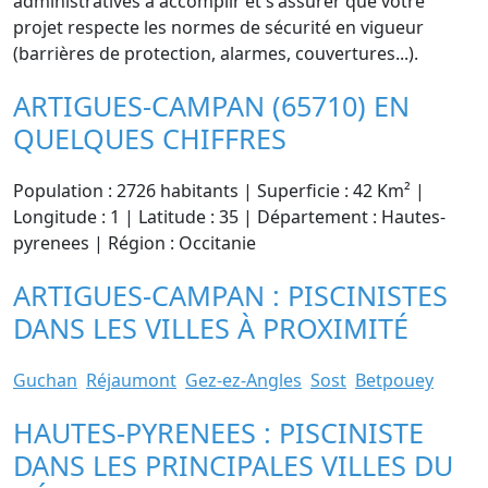
administratives à accomplir et s'assurer que votre
projet respecte les normes de sécurité en vigueur
(barrières de protection, alarmes, couvertures...).
ARTIGUES-CAMPAN (65710) EN
QUELQUES CHIFFRES
Population : 2726 habitants | Superficie : 42 Km² |
Longitude : 1 | Latitude : 35 | Département : Hautes-
pyrenees | Région : Occitanie
ARTIGUES-CAMPAN : PISCINISTES
DANS LES VILLES À PROXIMITÉ
Guchan
Réjaumont
Gez-ez-Angles
Sost
Betpouey
HAUTES-PYRENEES : PISCINISTE
DANS LES PRINCIPALES VILLES DU