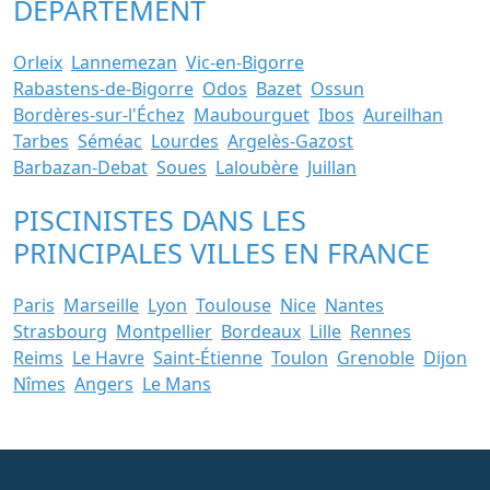
DÉPARTEMENT
Orleix
Lannemezan
Vic-en-Bigorre
Rabastens-de-Bigorre
Odos
Bazet
Ossun
Bordères-sur-l'Échez
Maubourguet
Ibos
Aureilhan
Tarbes
Séméac
Lourdes
Argelès-Gazost
Barbazan-Debat
Soues
Laloubère
Juillan
PISCINISTES DANS LES
PRINCIPALES VILLES EN FRANCE
Paris
Marseille
Lyon
Toulouse
Nice
Nantes
Strasbourg
Montpellier
Bordeaux
Lille
Rennes
Reims
Le Havre
Saint-Étienne
Toulon
Grenoble
Dijon
Nîmes
Angers
Le Mans