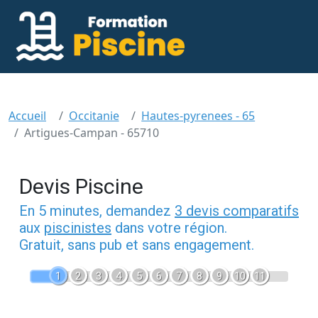
Accueil
Occitanie
Hautes-pyrenees - 65
Artigues-Campan - 65710
Devis Piscine
En 5 minutes, demandez
3 devis comparatifs
aux
piscinistes
dans votre région.
Gratuit, sans pub et sans engagement.
1
2
3
4
5
6
7
8
9
10
11