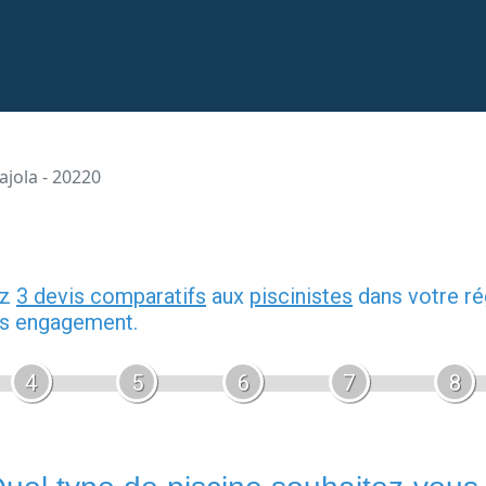
ajola - 20220
ez
3 devis comparatifs
aux
piscinistes
dans votre ré
ans engagement.
4
5
6
7
8