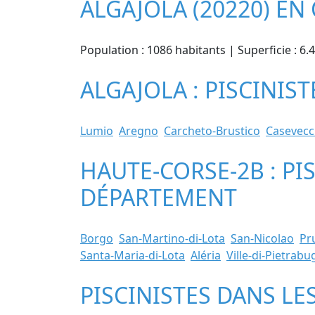
ALGAJOLA (20220) EN
Population : 1086 habitants | Superficie : 6
ALGAJOLA : PISCINIST
Lumio
Aregno
Carcheto-Brustico
Casevecc
HAUTE-CORSE-2B : PI
DÉPARTEMENT
Borgo
San-Martino-di-Lota
San-Nicolao
Pr
Santa-Maria-di-Lota
Aléria
Ville-di-Pietrab
PISCINISTES DANS LE