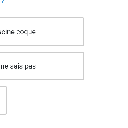
 ?
scine coque
 ne sais pas