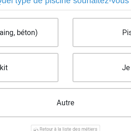
uel type de piscine souhaitez-vous
aing, béton)
Pi
kit
Je
Autre
Retour à la liste des métiers