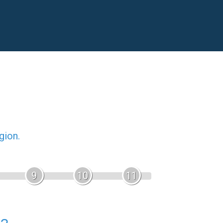
gion.
9
10
11