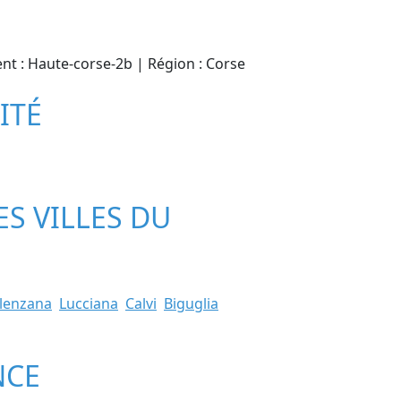
ent : Haute-corse-2b | Région : Corse
ITÉ
ES VILLES DU
lenzana
Lucciana
Calvi
Biguglia
NCE