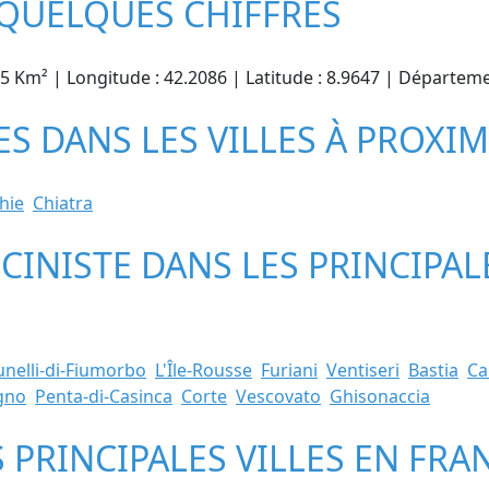
 QUELQUES CHIFFRES
.45 Km² | Longitude : 42.2086 | Latitude : 8.9647 | Départem
ES DANS LES VILLES À PROXIM
hie
Chiatra
SCINISTE DANS LES PRINCIPAL
unelli-di-Fiumorbo
L'Île-Rousse
Furiani
Ventiseri
Bastia
Ca
ugno
Penta-di-Casinca
Corte
Vescovato
Ghisonaccia
S PRINCIPALES VILLES EN FRA