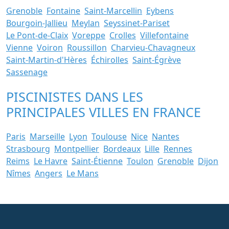
Grenoble
Fontaine
Saint-Marcellin
Eybens
Bourgoin-Jallieu
Meylan
Seyssinet-Pariset
Le Pont-de-Claix
Voreppe
Crolles
Villefontaine
Vienne
Voiron
Roussillon
Charvieu-Chavagneux
Saint-Martin-d'Hères
Échirolles
Saint-Égrève
Sassenage
PISCINISTES DANS LES
PRINCIPALES VILLES EN FRANCE
Paris
Marseille
Lyon
Toulouse
Nice
Nantes
Strasbourg
Montpellier
Bordeaux
Lille
Rennes
Reims
Le Havre
Saint-Étienne
Toulon
Grenoble
Dijon
Nîmes
Angers
Le Mans