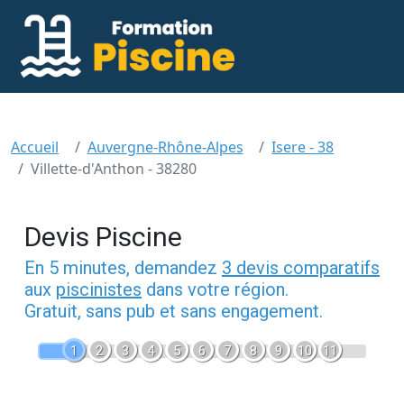
Accueil
Auvergne-Rhône-Alpes
Isere - 38
Villette-d'Anthon - 38280
Devis Piscine
En 5 minutes, demandez
3 devis comparatifs
aux
piscinistes
dans votre région.
Gratuit, sans pub et sans engagement.
1
2
3
4
5
6
7
8
9
10
11