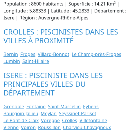
Population : 8600 habitants | Superficie : 14.21 Km² |
Longitude : 5.88333 | Latitude : 45.2833 | Département :
Isere | Région : Auvergne-Rhône-Alpes
CROLLES : PISCINISTES DANS LES
VILLES À PROXIMITÉ
Bernin
Froges
Villard-Bonnot
Le Champ-près-Froges
Lumbin
Saint-Hilaire
ISERE : PISCINISTE DANS LES
PRINCIPALES VILLES DU
DÉPARTEMENT
Grenoble
Fontaine
Saint-Marcellin
Eybens
Bourgoin-Jallieu
Meylan
Seyssinet-Pariset
Le Pont-de-Claix
Voreppe
Crolles
Villefontaine
Vienne
Voiron
Roussillon
Charvieu-Chavagneux