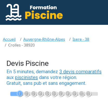
Accueil
Auvergne-Rhône-Alpes
Isere - 38
Crolles - 38920
Devis Piscine
En 5 minutes, demandez
3 devis comparatifs
aux
piscinistes
dans votre région.
Gratuit, sans pub et sans engagement.
1
2
3
4
5
6
7
8
9
10
11