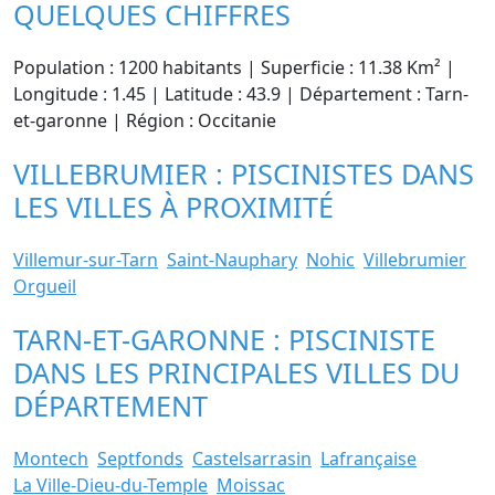
QUELQUES CHIFFRES
Population : 1200 habitants | Superficie : 11.38 Km² |
Longitude : 1.45 | Latitude : 43.9 | Département : Tarn-
et-garonne | Région : Occitanie
VILLEBRUMIER : PISCINISTES DANS
LES VILLES À PROXIMITÉ
Villemur-sur-Tarn
Saint-Nauphary
Nohic
Villebrumier
Orgueil
TARN-ET-GARONNE : PISCINISTE
DANS LES PRINCIPALES VILLES DU
DÉPARTEMENT
Montech
Septfonds
Castelsarrasin
Lafrançaise
La Ville-Dieu-du-Temple
Moissac