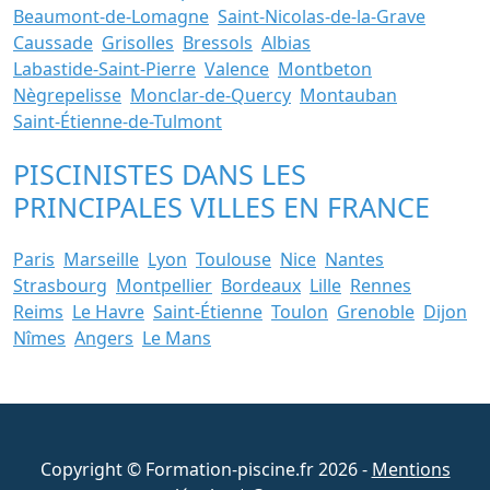
Beaumont-de-Lomagne
Saint-Nicolas-de-la-Grave
Caussade
Grisolles
Bressols
Albias
Labastide-Saint-Pierre
Valence
Montbeton
Nègrepelisse
Monclar-de-Quercy
Montauban
Saint-Étienne-de-Tulmont
PISCINISTES DANS LES
PRINCIPALES VILLES EN FRANCE
Paris
Marseille
Lyon
Toulouse
Nice
Nantes
Strasbourg
Montpellier
Bordeaux
Lille
Rennes
Reims
Le Havre
Saint-Étienne
Toulon
Grenoble
Dijon
Nîmes
Angers
Le Mans
Copyright © Formation-piscine.fr 2026 -
Mentions