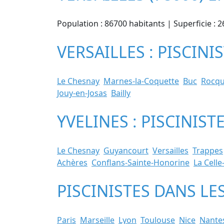
Population : 86700 habitants | Superficie : 2
VERSAILLES : PISCINI
Le Chesnay
Marnes-la-Coquette
Buc
Rocqu
Jouy-en-Josas
Bailly
YVELINES : PISCINIS
Le Chesnay
Guyancourt
Versailles
Trappes
Achères
Conflans-Sainte-Honorine
La Celle
PISCINISTES DANS LE
Paris
Marseille
Lyon
Toulouse
Nice
Nante