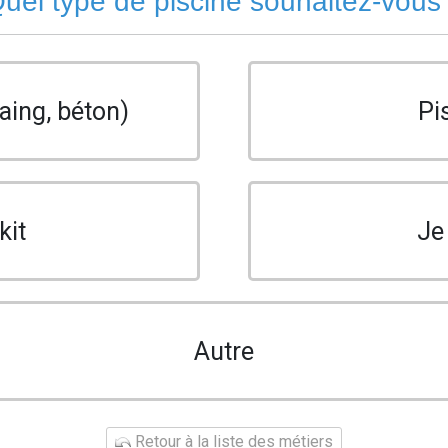
uel type de piscine souhaitez-vous
aing, béton)
Pi
kit
Je
Autre
Retour à la liste des métiers