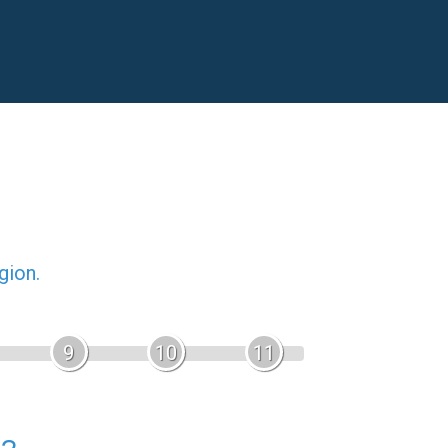
gion.
9
10
11