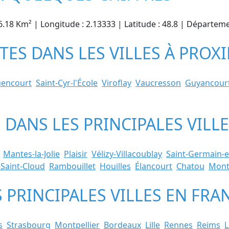
6.18 Km² | Longitude : 2.13333 | Latitude : 48.8 | Départemen
STES DANS LES VILLES À PROX
encourt
Saint-Cyr-l'École
Viroflay
Vaucresson
Guyancour
TE DANS LES PRINCIPALES VIL
Mantes-la-Jolie
Plaisir
Vélizy-Villacoublay
Saint-Germain-e
-Saint-Cloud
Rambouillet
Houilles
Élancourt
Chatou
Mont
S PRINCIPALES VILLES EN FRA
s
Strasbourg
Montpellier
Bordeaux
Lille
Rennes
Reims
L