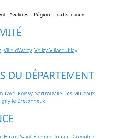
t : Yvelines | Région : Ile-de-France
IMITÉ
t
Ville-d'Avray
Vélizy-Villacoublay
LES DU DÉPARTEMENT
n-Laye
Poissy
Sartrouville
Les Mureaux
igny-le-Bretonneux
NCE
e Havre
Saint-Étienne
Toulon
Grenoble