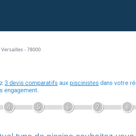
Versailles - 78000
ez
3 devis comparatifs
aux
piscinistes
dans votre ré
ans engagement.
4
5
6
7
8