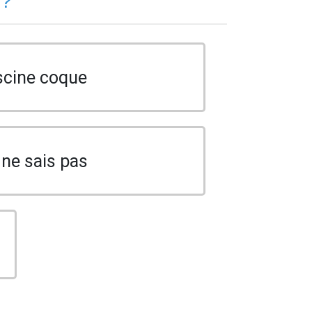
 ?
scine coque
 ne sais pas