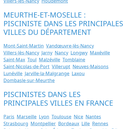
Villers-lès-Nancy
Houdemont
MEURTHE-ET-MOSELLE :
PISCINISTE DANS LES PRINCIPALES
VILLES DU DÉPARTEMENT
Mont-Saint-Martin
Vandœuvre-lès-Nancy
Villers-lès-Nancy
Jarny
Nancy
Longwy
Maxéville
Saint-Max
Toul
Malzéville
Tomblaine
Saint-Nicolas-de-Port
Villerupt
Neuves-Maisons
Lunéville
Jarville-la-Malgrange
Laxou
Dombasle-sur-Meurthe
PISCINISTES DANS LES
PRINCIPALES VILLES EN FRANCE
Paris
Marseille
Lyon
Toulouse
Nice
Nantes
Strasbourg
Montpellier
Bordeaux
Lille
Rennes