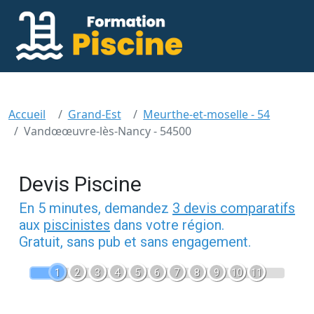
Accueil
Grand-Est
Meurthe-et-moselle - 54
Vandœœuvre-lès-Nancy - 54500
Devis Piscine
En 5 minutes, demandez
3 devis comparatifs
aux
piscinistes
dans votre région.
Gratuit, sans pub et sans engagement.
1
2
3
4
5
6
7
8
9
10
11