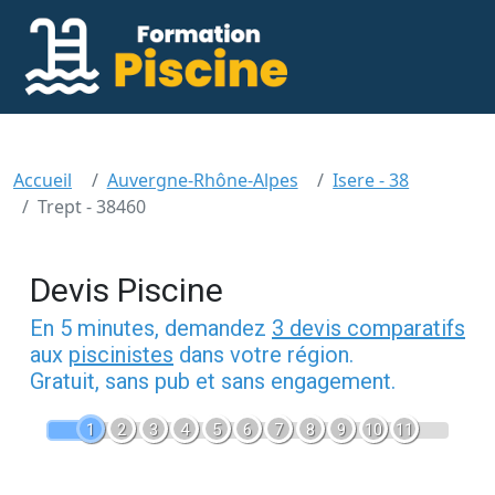
Accueil
Auvergne-Rhône-Alpes
Isere - 38
Trept - 38460
Devis Piscine
En 5 minutes, demandez
3 devis comparatifs
aux
piscinistes
dans votre région.
Gratuit, sans pub et sans engagement.
1
2
3
4
5
6
7
8
9
10
11