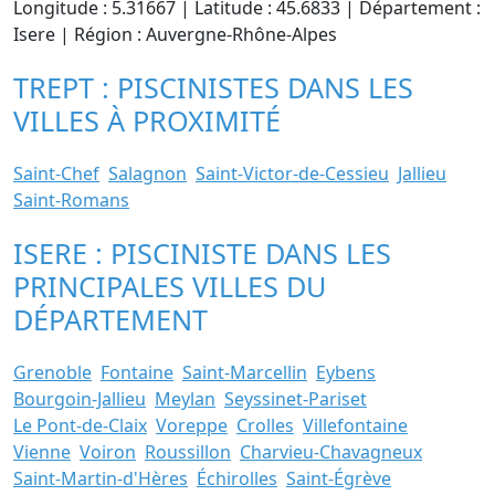
Longitude : 5.31667 | Latitude : 45.6833 | Département :
Isere | Région : Auvergne-Rhône-Alpes
TREPT : PISCINISTES DANS LES
VILLES À PROXIMITÉ
Saint-Chef
Salagnon
Saint-Victor-de-Cessieu
Jallieu
Saint-Romans
ISERE : PISCINISTE DANS LES
PRINCIPALES VILLES DU
DÉPARTEMENT
Grenoble
Fontaine
Saint-Marcellin
Eybens
Bourgoin-Jallieu
Meylan
Seyssinet-Pariset
Le Pont-de-Claix
Voreppe
Crolles
Villefontaine
Vienne
Voiron
Roussillon
Charvieu-Chavagneux
Saint-Martin-d'Hères
Échirolles
Saint-Égrève