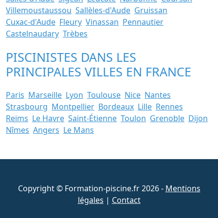
Villemoustaussou
Sallèles-d'Aude
Gruissan
Cuxac-d'Aude
Fleury
Vinassan
Pennautier
Castelnaudary
Trèbes
PISCINISTES DANS LES
PRINCIPALES VILLES EN FRANCE
Paris
Marseille
Lyon
Toulouse
Nice
Nantes
Strasbourg
Montpellier
Bordeaux
Lille
Rennes
Reims
Le Havre
Saint-Étienne
Toulon
Grenoble
Dijon
Nîmes
Angers
Le Mans
Copyright © Formation-piscine.fr 2026 -
Mentions
légales
|
Contact