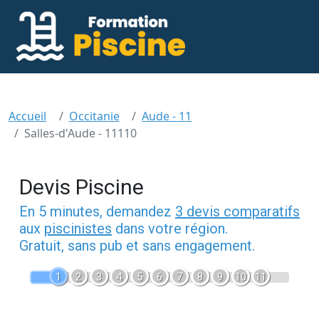
Accueil
Occitanie
Aude - 11
Salles-d'Aude - 11110
Devis Piscine
En 5 minutes, demandez
3 devis comparatifs
aux
piscinistes
dans votre région.
Gratuit, sans pub et sans engagement.
1
2
3
4
5
6
7
8
9
10
11