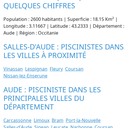
QUELQUES CHIFFRES
Population : 2600 habitants | Superficie : 18.15 Km² |
Longitude : 3.11667 | Latitude : 43.2333 | Département :
Aude | Région : Occitanie
SALLES-D'AUDE : PISCINISTES DANS
LES VILLES À PROXIMITÉ
Vinassan
Lespignan
Fleury
Coursan
Nissan-lez-Enserune
AUDE : PISCINISTE DANS LES
PRINCIPALES VILLES DU
DÉPARTEMENT
Carcassonne
Limoux
Bram
Port-la-Nouvelle
Salles-d'Aude
Sigean
Leucate
Narbonne
Coursan