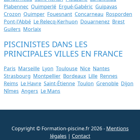
Plabennec
Quimperlé
Ergué-Gabéric
Guipavas
Crozon
Quimper
Fouesnant
Concarneau
Rosporden
Pont-l'Abbé
Le Relecq-Kerhuon
Douarnenez
Brest
Guilers
Morlaix
PISCINISTES DANS LES
PRINCIPALES VILLES EN FRANCE
Paris
Marseille
Lyon
Toulouse
Nice
Nantes
Strasbourg
Montpellier
Bordeaux
Lille
Rennes
Reims
Le Havre
Saint-Étienne
Toulon
Grenoble
Dijon
Nîmes
Angers
Le Mans
Copyright © Formation-piscine.fr 2026 -
Mentions
légales
|
Contact