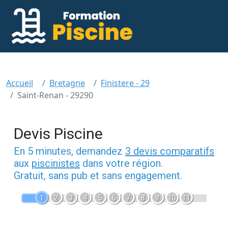
Accueil
Bretagne
Finistere - 29
Saint-Renan - 29290
Devis Piscine
En 5 minutes, demandez
3 devis comparatifs
aux
piscinistes
dans votre région.
Gratuit, sans pub et sans engagement.
1
2
3
4
5
6
7
8
9
10
11