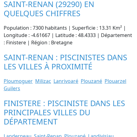
SAINT-RENAN (29290) EN
QUELQUES CHIFFRES
Population : 7300 habitants | Superficie : 13.31 Km² |
Longitude : -4.61667 | Latitude : 48.4333 | Département
: Finistere | Région : Bretagne
SAINT-RENAN : PISCINISTES DANS
LES VILLES À PROXIMITÉ
Ploumoguer
Milizac
Lanrivoaré
Plouzané
Plouarzel
Guilers
FINISTERE : PISCINISTE DANS LES
PRINCIPALES VILLES DU
DÉPARTEMENT
Landerneau
Saint-Renan
Plouzané
Landivisiau