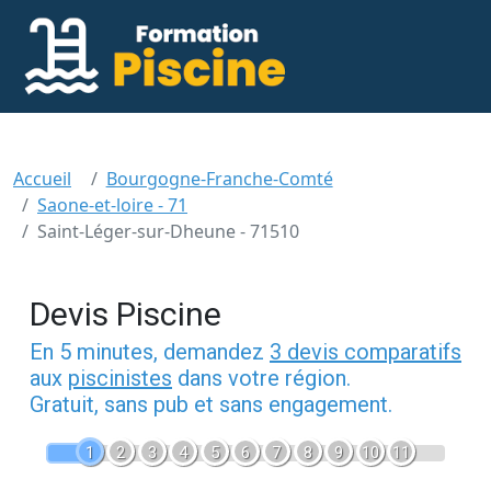
Accueil
Bourgogne-Franche-Comté
Saone-et-loire - 71
Saint-Léger-sur-Dheune - 71510
Devis Piscine
En 5 minutes, demandez
3 devis comparatifs
aux
piscinistes
dans votre région.
Gratuit, sans pub et sans engagement.
1
2
3
4
5
6
7
8
9
10
11