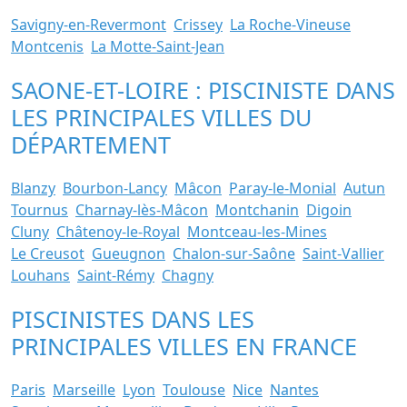
Savigny-en-Revermont
Crissey
La Roche-Vineuse
Montcenis
La Motte-Saint-Jean
SAONE-ET-LOIRE : PISCINISTE DANS
LES PRINCIPALES VILLES DU
DÉPARTEMENT
Blanzy
Bourbon-Lancy
Mâcon
Paray-le-Monial
Autun
Tournus
Charnay-lès-Mâcon
Montchanin
Digoin
Cluny
Châtenoy-le-Royal
Montceau-les-Mines
Le Creusot
Gueugnon
Chalon-sur-Saône
Saint-Vallier
Louhans
Saint-Rémy
Chagny
PISCINISTES DANS LES
PRINCIPALES VILLES EN FRANCE
Paris
Marseille
Lyon
Toulouse
Nice
Nantes