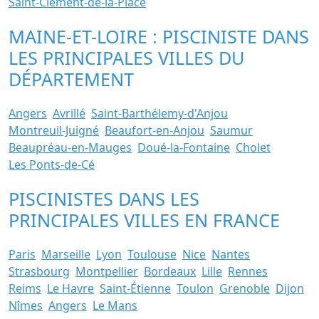
Saint-Clément-de-la-Place
MAINE-ET-LOIRE : PISCINISTE DANS
LES PRINCIPALES VILLES DU
DÉPARTEMENT
Angers
Avrillé
Saint-Barthélemy-d'Anjou
Montreuil-Juigné
Beaufort-en-Anjou
Saumur
Beaupréau-en-Mauges
Doué-la-Fontaine
Cholet
Les Ponts-de-Cé
PISCINISTES DANS LES
PRINCIPALES VILLES EN FRANCE
Paris
Marseille
Lyon
Toulouse
Nice
Nantes
Strasbourg
Montpellier
Bordeaux
Lille
Rennes
Reims
Le Havre
Saint-Étienne
Toulon
Grenoble
Dijon
Nîmes
Angers
Le Mans