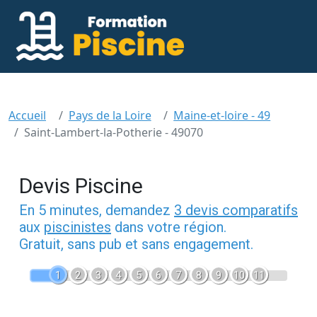
Accueil
Pays de la Loire
Maine-et-loire - 49
Saint-Lambert-la-Potherie - 49070
Devis Piscine
En 5 minutes, demandez
3 devis comparatifs
aux
piscinistes
dans votre région.
Gratuit, sans pub et sans engagement.
1
2
3
4
5
6
7
8
9
10
11