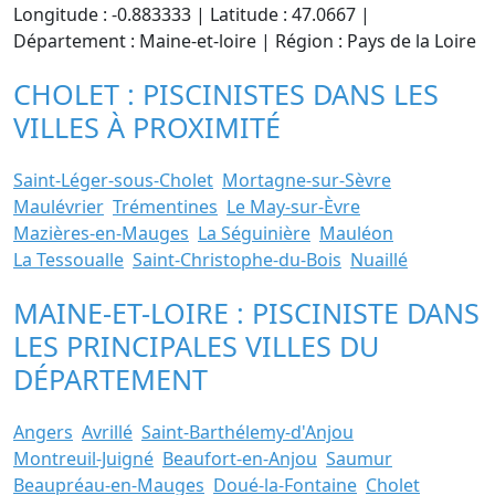
Longitude : -0.883333 | Latitude : 47.0667 |
Département : Maine-et-loire | Région : Pays de la Loire
CHOLET : PISCINISTES DANS LES
VILLES À PROXIMITÉ
Saint-Léger-sous-Cholet
Mortagne-sur-Sèvre
Maulévrier
Trémentines
Le May-sur-Èvre
Mazières-en-Mauges
La Séguinière
Mauléon
La Tessoualle
Saint-Christophe-du-Bois
Nuaillé
MAINE-ET-LOIRE : PISCINISTE DANS
LES PRINCIPALES VILLES DU
DÉPARTEMENT
Angers
Avrillé
Saint-Barthélemy-d'Anjou
Montreuil-Juigné
Beaufort-en-Anjou
Saumur
Beaupréau-en-Mauges
Doué-la-Fontaine
Cholet