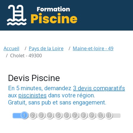
Accueil
Pays de la Loire
Maine-et-loire - 49
Cholet - 49300
Devis Piscine
En 5 minutes, demandez
3 devis comparatifs
aux
piscinistes
dans votre région.
Gratuit, sans pub et sans engagement.
1
2
3
4
5
6
7
8
9
10
11