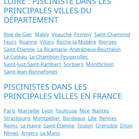
LOIRE : PISCINISTE DANS LES
PRINCIPALES VILLES DU
DÉPARTEMENT
Rive-de-Gier
Mably
Veauche
Firminy
Saint-Chamond
Feurs
Roanne
Villars
Roche-la-Molière
Riorges
Saint-Étienne
La Ricamarie
Andrézieux-Bouthéon
Le Coteau
Le Chambon-Feugerolles
Saint-Just-Saint-Rambert
Sorbiers
Montbrison
Saint-Jean-Bonnefonds
PISCINISTES DANS LES
PRINCIPALES VILLES EN FRANCE
Paris
Marseille
Lyon
Toulouse
Nice
Nantes
Strasbourg
Montpellier
Bordeaux
Lille
Rennes
Reims
Le Havre
Saint-Étienne
Toulon
Grenoble
Dijon
Nîmes
Angers
Le Mans