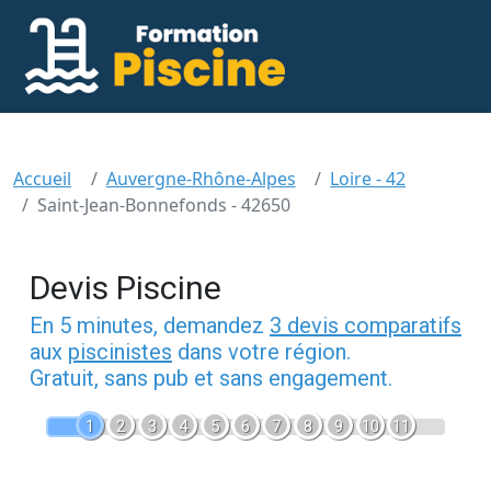
Accueil
Auvergne-Rhône-Alpes
Loire - 42
Saint-Jean-Bonnefonds - 42650
Devis Piscine
En 5 minutes, demandez
3 devis comparatifs
aux
piscinistes
dans votre région.
Gratuit, sans pub et sans engagement.
1
2
3
4
5
6
7
8
9
10
11