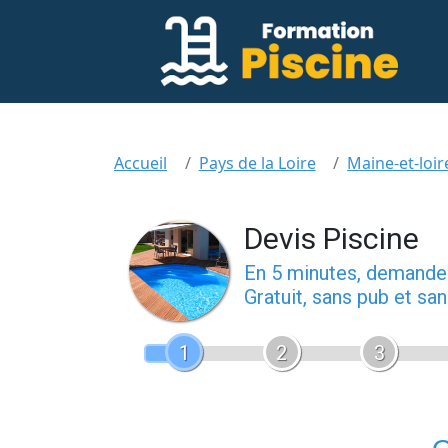
Accueil
Pays de la Loire
Maine-et-loir
Devis Piscine
En 5 minutes, demand
Gratuit, sans pub et s
1
2
3