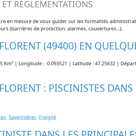
S ET RÉGLEMENTATIONS
tre en mesure de vous guider sur les formalités administrat
urs (barrières de protection, alarmes, couvertures...).
-FLORENT (49400) EN QUELQU
85 Km² | Longitude : -0.093521 | Latitude : 47.25632 | Dépar
FLORENT : PISCINISTES DANS 
tes
Savennières
Freigné
CINISTE DANS LES PRINCIPALE