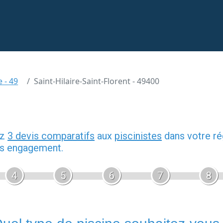
e - 49
Saint-Hilaire-Saint-Florent - 49400
ez
3 devis comparatifs
aux
piscinistes
dans votre ré
ans engagement.
4
5
6
7
8