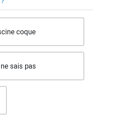
 ?
scine coque
 ne sais pas