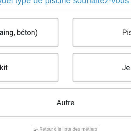
uel type de piscine souhaitez-vous
aing, béton)
Pi
kit
Je
Autre
Retour à la liste des métiers