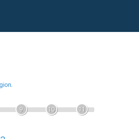
gion.
9
10
11