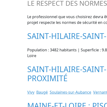
LE RESPECT DES NORME
Le professionnel que vous choisirez devra ê
projet respecte les normes de sécurité en co
SAINT-HILAIRE-SAINT
Population : 3482 habitants | Superficie : 9.
Loire
SAINT-HILAIRE-SAINT-
PROXIMITÉ
Vivy
Baugé
Soulaines-sur-Aubance
Vernan
MAINE-ET-LOIRE : PIS