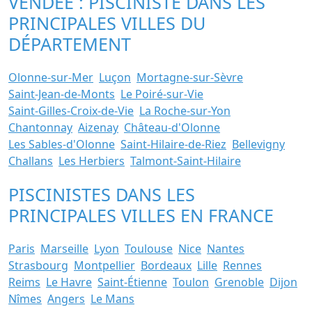
VENDEE : PISCINISTE DANS LES
PRINCIPALES VILLES DU
DÉPARTEMENT
Olonne-sur-Mer
Luçon
Mortagne-sur-Sèvre
Saint-Jean-de-Monts
Le Poiré-sur-Vie
Saint-Gilles-Croix-de-Vie
La Roche-sur-Yon
Chantonnay
Aizenay
Château-d'Olonne
Les Sables-d'Olonne
Saint-Hilaire-de-Riez
Bellevigny
Challans
Les Herbiers
Talmont-Saint-Hilaire
PISCINISTES DANS LES
PRINCIPALES VILLES EN FRANCE
Paris
Marseille
Lyon
Toulouse
Nice
Nantes
Strasbourg
Montpellier
Bordeaux
Lille
Rennes
Reims
Le Havre
Saint-Étienne
Toulon
Grenoble
Dijon
Nîmes
Angers
Le Mans