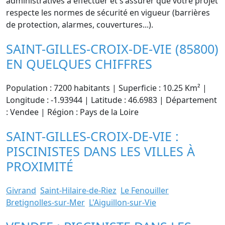
administratives à effectuer et s'assurer que votre projet
respecte les normes de sécurité en vigueur (barrières
de protection, alarmes, couvertures...).
SAINT-GILLES-CROIX-DE-VIE (85800)
EN QUELQUES CHIFFRES
Population : 7200 habitants | Superficie : 10.25 Km² |
Longitude : -1.93944 | Latitude : 46.6983 | Département
: Vendee | Région : Pays de la Loire
SAINT-GILLES-CROIX-DE-VIE :
PISCINISTES DANS LES VILLES À
PROXIMITÉ
Givrand
Saint-Hilaire-de-Riez
Le Fenouiller
Bretignolles-sur-Mer
L'Aiguillon-sur-Vie