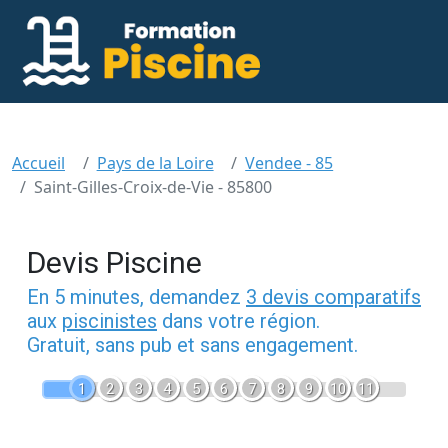
Accueil
Pays de la Loire
Vendee - 85
Saint-Gilles-Croix-de-Vie - 85800
Devis Piscine
En 5 minutes, demandez
3 devis comparatifs
aux
piscinistes
dans votre région.
Gratuit, sans pub et sans engagement.
1
2
3
4
5
6
7
8
9
10
11