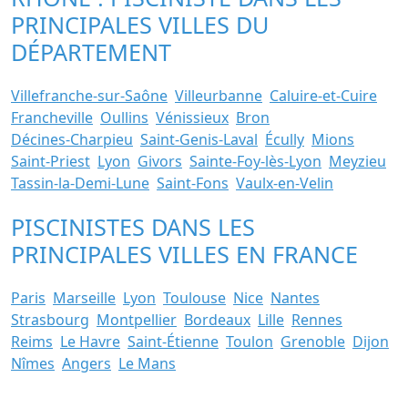
PRINCIPALES VILLES DU
DÉPARTEMENT
Villefranche-sur-Saône
Villeurbanne
Caluire-et-Cuire
Francheville
Oullins
Vénissieux
Bron
Décines-Charpieu
Saint-Genis-Laval
Écully
Mions
Saint-Priest
Lyon
Givors
Sainte-Foy-lès-Lyon
Meyzieu
Tassin-la-Demi-Lune
Saint-Fons
Vaulx-en-Velin
PISCINISTES DANS LES
PRINCIPALES VILLES EN FRANCE
Paris
Marseille
Lyon
Toulouse
Nice
Nantes
Strasbourg
Montpellier
Bordeaux
Lille
Rennes
Reims
Le Havre
Saint-Étienne
Toulon
Grenoble
Dijon
Nîmes
Angers
Le Mans