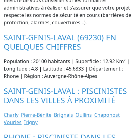
mesure de vous conseiller sur les formalités
administratives à réaliser et s'assurer que votre projet
respecte les normes de sécurité en cours (barrières de
protection, alarmes, couvertures...).
SAINT-GENIS-LAVAL (69230) EN
QUELQUES CHIFFRES
Population : 20100 habitants | Superficie : 12.92 Km² |
Longitude : 4.8 | Latitude : 45.6833 | Département :
Rhone | Région : Auvergne-Rhône-Alpes
SAINT-GENIS-LAVAL : PISCINISTES
DANS LES VILLES À PROXIMITÉ
Charly
Pierre-Bénite
Brignais
Oullins
Chaponost
Vourles
Irigny
RHONE : PISCINISTE DANS LES