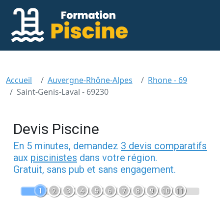
Accueil
Auvergne-Rhône-Alpes
Rhone - 69
Saint-Genis-Laval - 69230
Devis Piscine
En 5 minutes, demandez
3 devis comparatifs
aux
piscinistes
dans votre région.
Gratuit, sans pub et sans engagement.
1
2
3
4
5
6
7
8
9
10
11