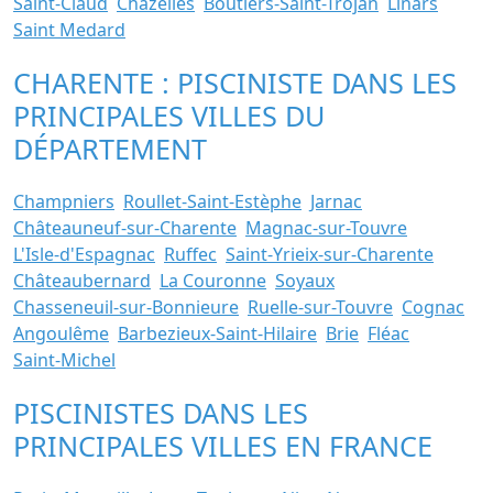
Saint-Claud
Chazelles
Boutiers-Saint-Trojan
Linars
Saint Medard
CHARENTE : PISCINISTE DANS LES
PRINCIPALES VILLES DU
DÉPARTEMENT
Champniers
Roullet-Saint-Estèphe
Jarnac
Châteauneuf-sur-Charente
Magnac-sur-Touvre
L'Isle-d'Espagnac
Ruffec
Saint-Yrieix-sur-Charente
Châteaubernard
La Couronne
Soyaux
Chasseneuil-sur-Bonnieure
Ruelle-sur-Touvre
Cognac
Angoulême
Barbezieux-Saint-Hilaire
Brie
Fléac
Saint-Michel
PISCINISTES DANS LES
PRINCIPALES VILLES EN FRANCE