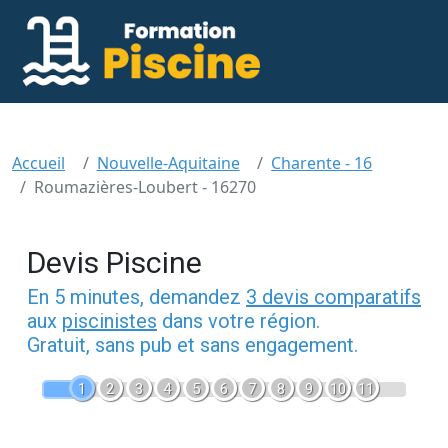
Accueil
Nouvelle-Aquitaine
Charente - 16
Roumazières-Loubert - 16270
Devis Piscine
En 5 minutes, demandez
3 devis comparatifs
aux
piscinistes
dans votre région.
Gratuit, sans pub et sans engagement.
1
2
3
4
5
6
7
8
9
10
11