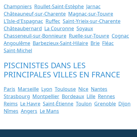
Champniers
Roullet-Saint-Estèphe
Jarnac
Châteauneuf-sur-Charente
Magnac-sur-Touvre
L'Isle-d'Espagnac
Ruffec
Saint-Yrieix-sur-Charente
Châteaubernard
La Couronne
Soyaux
Chasseneuil-sur-Bonnieure
Ruelle-sur-Touvre
Cognac
Angoulême
Barbezieux-Saint-Hilaire
Brie
Fléac
Saint-Michel
PISCINISTES DANS LES
PRINCIPALES VILLES EN FRANCE
Paris
Marseille
Lyon
Toulouse
Nice
Nantes
Strasbourg
Montpellier
Bordeaux
Lille
Rennes
Reims
Le Havre
Saint-Étienne
Toulon
Grenoble
Dijon
Nîmes
Angers
Le Mans