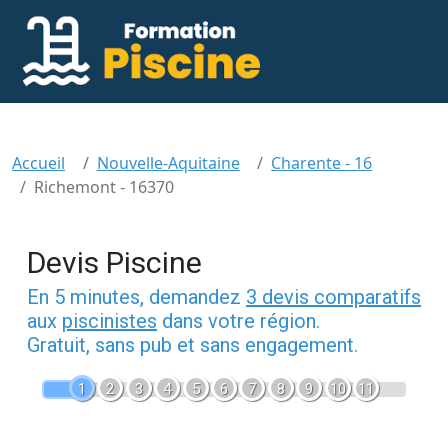
Accueil
Nouvelle-Aquitaine
Charente - 16
Richemont - 16370
Devis Piscine
En 5 minutes, demandez
3 devis comparatifs
aux
piscinistes
dans votre région.
Gratuit, sans pub et sans engagement.
1
2
3
4
5
6
7
8
9
10
11