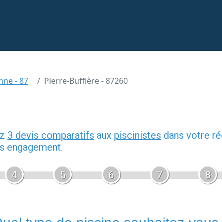
nne - 87
Pierre-Buffière - 87260
ez
3 devis comparatifs
aux
piscinistes
dans votre ré
ans engagement.
4
5
6
7
8