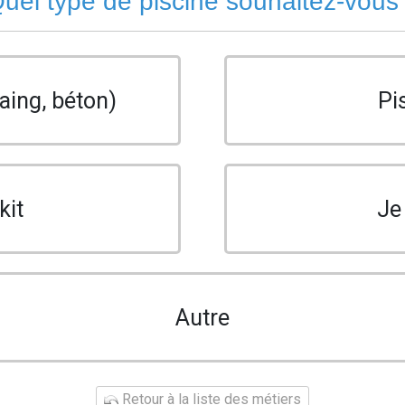
uel type de piscine souhaitez-vous
aing, béton)
Pi
kit
Je
Autre
Retour à la liste des métiers