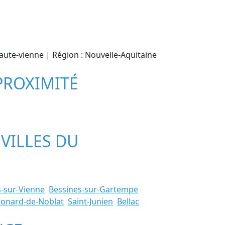
Haute-vienne | Région : Nouvelle-Aquitaine
 PROXIMITÉ
 VILLES DU
s-sur-Vienne
Bessines-sur-Gartempe
éonard-de-Noblat
Saint-Junien
Bellac