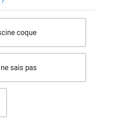
 ?
scine coque
 ne sais pas