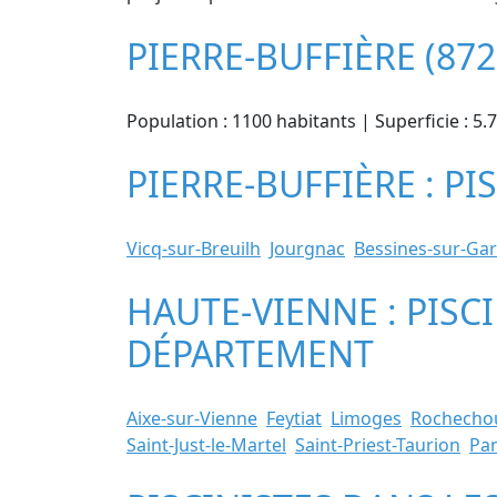
PIERRE-BUFFIÈRE (87
Population : 1100 habitants | Superficie : 5
PIERRE-BUFFIÈRE : PI
Vicq-sur-Breuilh
Jourgnac
Bessines-sur-Ga
HAUTE-VIENNE : PISC
DÉPARTEMENT
Aixe-sur-Vienne
Feytiat
Limoges
Rochecho
Saint-Just-le-Martel
Saint-Priest-Taurion
Pa