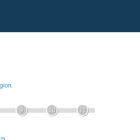
gion.
9
10
11