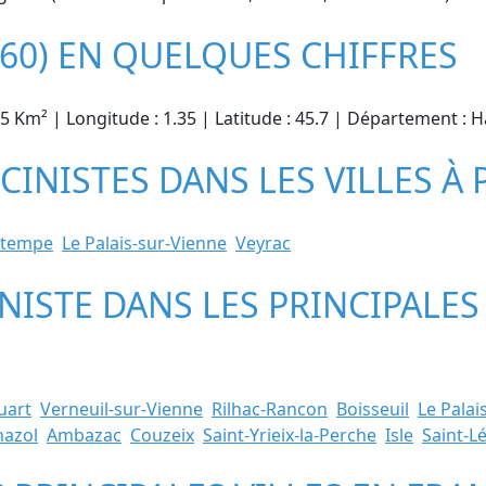
260) EN QUELQUES CHIFFRES
.75 Km² | Longitude : 1.35 | Latitude : 45.7 | Département : 
SCINISTES DANS LES VILLES À
rtempe
Le Palais-sur-Vienne
Veyrac
INISTE DANS LES PRINCIPALES
uart
Verneuil-sur-Vienne
Rilhac-Rancon
Boisseuil
Le Palai
nazol
Ambazac
Couzeix
Saint-Yrieix-la-Perche
Isle
Saint-L