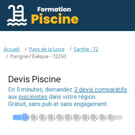
Accueil
Pays de la Loire
Sarthe - 72
Parigné-l'Évêque - 72250
Devis Piscine
En 5 minutes, demandez
3 devis comparatifs
aux
piscinistes
dans votre région.
Gratuit, sans pub et sans engagement.
1
2
3
4
5
6
7
8
9
10
11