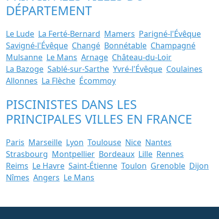
DÉPARTEMENT
Le Lude
La Ferté-Bernard
Mamers
Parigné-l'Évêque
Savigné-l'Évêque
Changé
Bonnétable
Champagné
Mulsanne
Le Mans
Arnage
Château-du-Loir
La Bazoge
Sablé-sur-Sarthe
Yvré-l'Évêque
Coulaines
Allonnes
La Flèche
Écommoy
PISCINISTES DANS LES
PRINCIPALES VILLES EN FRANCE
Paris
Marseille
Lyon
Toulouse
Nice
Nantes
Strasbourg
Montpellier
Bordeaux
Lille
Rennes
Reims
Le Havre
Saint-Étienne
Toulon
Grenoble
Dijon
Nîmes
Angers
Le Mans