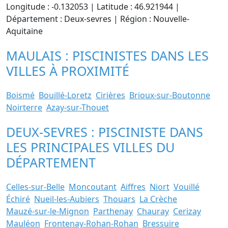
Longitude : -0.132053 | Latitude : 46.921944 |
Département : Deux-sevres | Région : Nouvelle-
Aquitaine
MAULAIS : PISCINISTES DANS LES
VILLES À PROXIMITÉ
Boismé
Bouillé-Loretz
Cirières
Brioux-sur-Boutonne
Noirterre
Azay-sur-Thouet
DEUX-SEVRES : PISCINISTE DANS
LES PRINCIPALES VILLES DU
DÉPARTEMENT
Celles-sur-Belle
Moncoutant
Aiffres
Niort
Vouillé
Échiré
Nueil-les-Aubiers
Thouars
La Crèche
Mauzé-sur-le-Mignon
Parthenay
Chauray
Cerizay
Mauléon
Frontenay-Rohan-Rohan
Bressuire