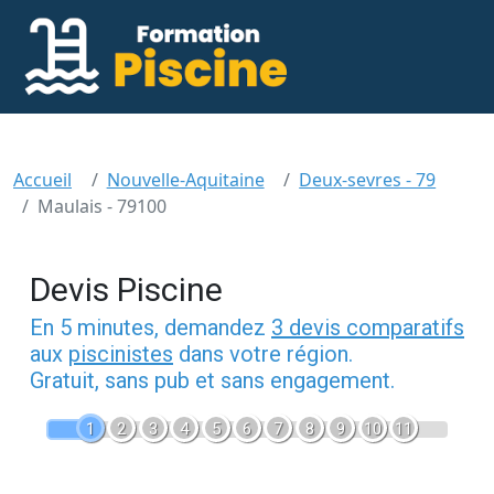
Accueil
Nouvelle-Aquitaine
Deux-sevres - 79
Maulais - 79100
Devis Piscine
En 5 minutes, demandez
3 devis comparatifs
aux
piscinistes
dans votre région.
Gratuit, sans pub et sans engagement.
1
2
3
4
5
6
7
8
9
10
11