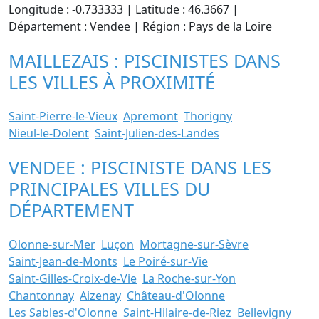
Longitude : -0.733333 | Latitude : 46.3667 |
Département : Vendee | Région : Pays de la Loire
MAILLEZAIS : PISCINISTES DANS
LES VILLES À PROXIMITÉ
Saint-Pierre-le-Vieux
Apremont
Thorigny
Nieul-le-Dolent
Saint-Julien-des-Landes
VENDEE : PISCINISTE DANS LES
PRINCIPALES VILLES DU
DÉPARTEMENT
Olonne-sur-Mer
Luçon
Mortagne-sur-Sèvre
Saint-Jean-de-Monts
Le Poiré-sur-Vie
Saint-Gilles-Croix-de-Vie
La Roche-sur-Yon
Chantonnay
Aizenay
Château-d'Olonne
Les Sables-d'Olonne
Saint-Hilaire-de-Riez
Bellevigny