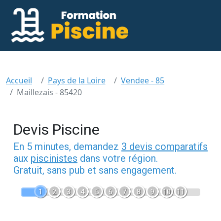
Accueil
Pays de la Loire
Vendee - 85
Maillezais - 85420
Devis Piscine
En 5 minutes, demandez
3 devis comparatifs
aux
piscinistes
dans votre région.
Gratuit, sans pub et sans engagement.
1
2
3
4
5
6
7
8
9
10
11