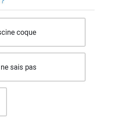
 ?
scine coque
 ne sais pas