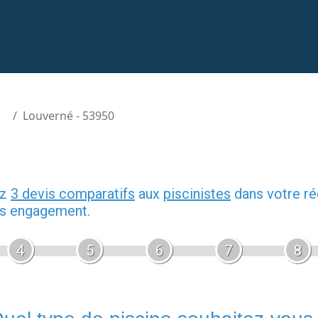
3
Louverné - 53950
ez
3 devis comparatifs
aux
piscinistes
dans votre ré
ans engagement.
4
5
6
7
8