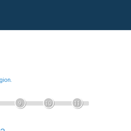
gion.
9
10
11