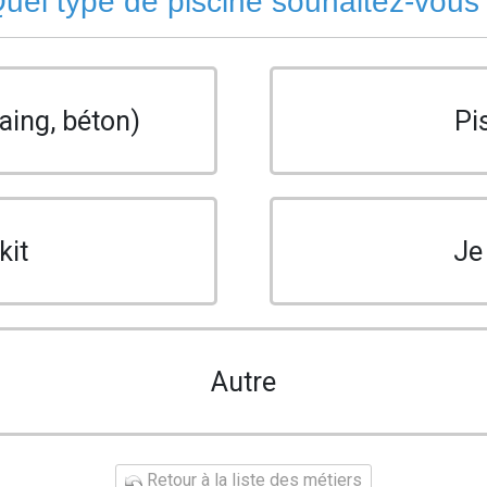
uel type de piscine souhaitez-vous
aing, béton)
Pi
kit
Je
Autre
Retour à la liste des métiers