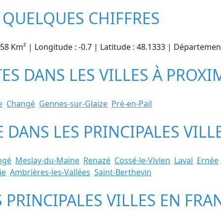
N QUELQUES CHIFFRES
0.58 Km² | Longitude : -0.7 | Latitude : 48.1333 | Départemen
TES DANS LES VILLES À PROXI
e
Changé
Gennes-sur-Glaize
Pré-en-Pail
E DANS LES PRINCIPALES VIL
ngé
Meslay-du-Maine
Renazé
Cossé-le-Vivien
Laval
Ernée
ie
Ambrières-les-Vallées
Saint-Berthevin
S PRINCIPALES VILLES EN FRA