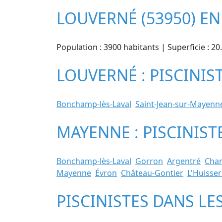
LOUVERNÉ (53950) E
Population : 3900 habitants | Superficie : 2
LOUVERNÉ : PISCINIS
Bonchamp-lès-Laval
Saint-Jean-sur-Mayenn
MAYENNE : PISCINIST
Bonchamp-lès-Laval
Gorron
Argentré
Cha
Mayenne
Évron
Château-Gontier
L'Huisser
PISCINISTES DANS LE