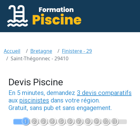
Accueil
Bretagne
Finistere - 29
Saint-Thégonnec - 29410
Devis Piscine
En 5 minutes, demandez
3 devis comparatifs
aux
piscinistes
dans votre région.
Gratuit, sans pub et sans engagement.
1
2
3
4
5
6
7
8
9
10
11