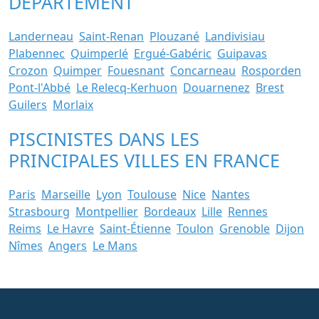
DÉPARTEMENT
Landerneau
Saint-Renan
Plouzané
Landivisiau
Plabennec
Quimperlé
Ergué-Gabéric
Guipavas
Crozon
Quimper
Fouesnant
Concarneau
Rosporden
Pont-l'Abbé
Le Relecq-Kerhuon
Douarnenez
Brest
Guilers
Morlaix
PISCINISTES DANS LES
PRINCIPALES VILLES EN FRANCE
Paris
Marseille
Lyon
Toulouse
Nice
Nantes
Strasbourg
Montpellier
Bordeaux
Lille
Rennes
Reims
Le Havre
Saint-Étienne
Toulon
Grenoble
Dijon
Nîmes
Angers
Le Mans