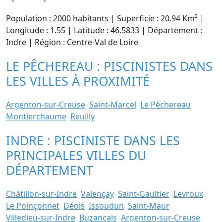
Population : 2000 habitants | Superficie : 20.94 Km² |
Longitude : 1.55 | Latitude : 46.5833 | Département :
Indre | Région : Centre-Val de Loire
LE PÊCHEREAU : PISCINISTES DANS
LES VILLES À PROXIMITÉ
Argenton-sur-Creuse
Saint-Marcel
Le Pêchereau
Montierchaume
Reuilly
INDRE : PISCINISTE DANS LES
PRINCIPALES VILLES DU
DÉPARTEMENT
Châtillon-sur-Indre
Valençay
Saint-Gaultier
Levroux
Le Poinçonnet
Déols
Issoudun
Saint-Maur
Villedieu-sur-Indre
Buzançais
Argenton-sur-Creuse