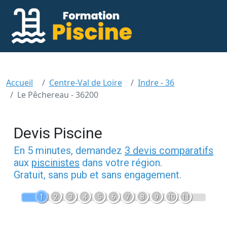
Accueil
Centre-Val de Loire
Indre - 36
Le Pêchereau - 36200
Devis Piscine
En 5 minutes, demandez
3 devis comparatifs
aux
piscinistes
dans votre région.
Gratuit, sans pub et sans engagement.
1
2
3
4
5
6
7
8
9
10
11