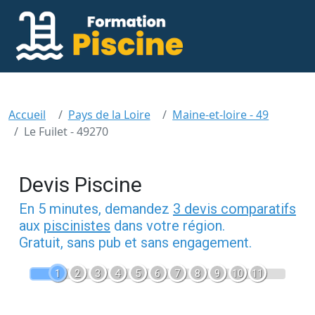
Accueil
Pays de la Loire
Maine-et-loire - 49
Le Fuilet - 49270
Devis Piscine
En 5 minutes, demandez
3 devis comparatifs
aux
piscinistes
dans votre région.
Gratuit, sans pub et sans engagement.
1
2
3
4
5
6
7
8
9
10
11