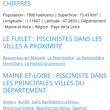
CHIFFRES
Population : 1900 habitants | Superficie : 15.43 Km² |
Longitude : -1.11667 | Latitude : 47.2833 | Département
: Maine-et-loire | Région : Pays de la Loire
LE FUILET : PISCINISTES DANS LES
VILLES À PROXIMITÉ
Beaupréau-en-Mauges
La Regrippière
La Remaudière
Montilliers
Le Plessis-Grammoire
MAINE-ET-LOIRE : PISCINISTE DANS
LES PRINCIPALES VILLES DU
DÉPARTEMENT
Angers
Avrillé
Saint-Barthélemy-d'Anjou
Montreuil-Juigné
Beaufort-en-Anjou
Saumur