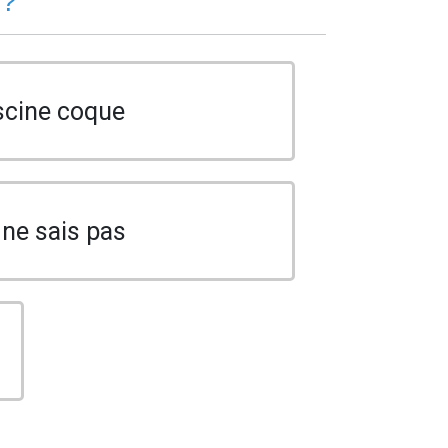
 ?
scine coque
 ne sais pas