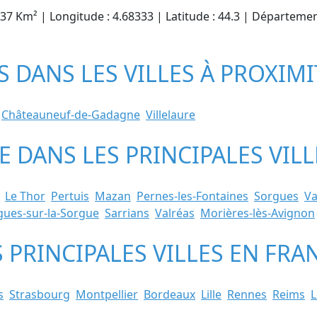
7.37 Km² | Longitude : 4.68333 | Latitude : 44.3 | Départeme
S DANS LES VILLES À PROXIMI
Châteauneuf-de-Gadagne
Villelaure
TE DANS LES PRINCIPALES VI
Le Thor
Pertuis
Mazan
Pernes-les-Fontaines
Sorgues
Va
gues-sur-la-Sorgue
Sarrians
Valréas
Morières-lès-Avignon
S PRINCIPALES VILLES EN FRA
s
Strasbourg
Montpellier
Bordeaux
Lille
Rennes
Reims
L