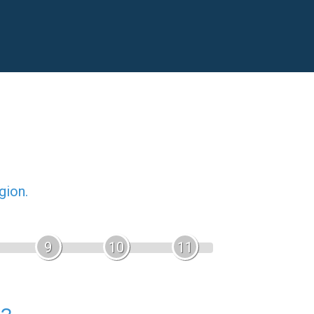
gion.
9
10
11