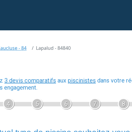
aucluse - 84
Lapalud - 84840
ez
3 devis comparatifs
aux
piscinistes
dans votre ré
ans engagement.
4
5
6
7
8