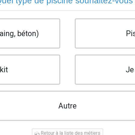
uel type de piscine souhaitez-vous
aing, béton)
Pi
kit
Je
Autre
Retour à la liste des métiers