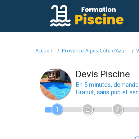
Accueil
Provence-Alpes-Côte d'Azur
V
Devis Piscine
En 5 minutes, demand
Gratuit, sans pub et s
1
2
3