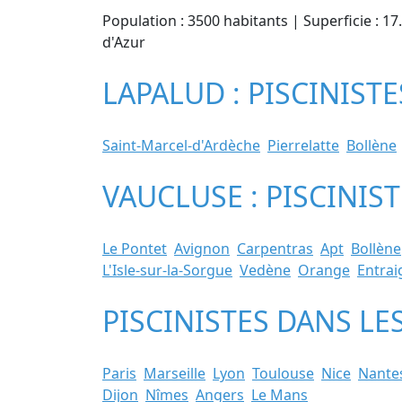
Population : 3500 habitants | Superficie : 1
d'Azur
LAPALUD : PISCINISTE
Saint-Marcel-d'Ardèche
Pierrelatte
Bollène
VAUCLUSE : PISCINIS
Le Pontet
Avignon
Carpentras
Apt
Bollène
L'Isle-sur-la-Sorgue
Vedène
Orange
Entrai
PISCINISTES DANS LE
Paris
Marseille
Lyon
Toulouse
Nice
Nante
Dijon
Nîmes
Angers
Le Mans