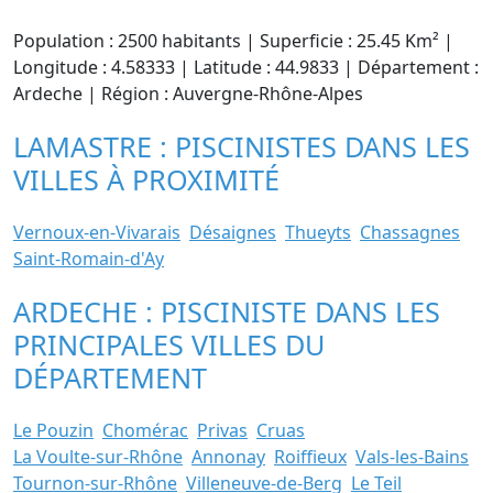
Population : 2500 habitants | Superficie : 25.45 Km² |
Longitude : 4.58333 | Latitude : 44.9833 | Département :
Ardeche | Région : Auvergne-Rhône-Alpes
LAMASTRE : PISCINISTES DANS LES
VILLES À PROXIMITÉ
Vernoux-en-Vivarais
Désaignes
Thueyts
Chassagnes
Saint-Romain-d'Ay
ARDECHE : PISCINISTE DANS LES
PRINCIPALES VILLES DU
DÉPARTEMENT
Le Pouzin
Chomérac
Privas
Cruas
La Voulte-sur-Rhône
Annonay
Roiffieux
Vals-les-Bains
Tournon-sur-Rhône
Villeneuve-de-Berg
Le Teil