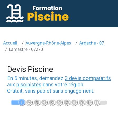
Accueil
Auvergne-Rhône-Alpes
Ardeche - 07
Lamastre - 07270
Devis Piscine
En 5 minutes, demandez
3 devis comparatifs
aux
piscinistes
dans votre région.
Gratuit, sans pub et sans engagement.
1
2
3
4
5
6
7
8
9
10
11