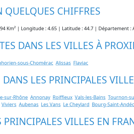
N QUELQUES CHIFFRES
8.94 Km² | Longitude : 4.65 | Latitude : 44.7 | Département
TES DANS LES VILLES À PROX
phorien-sous-Chomérac
Alissas
Flaviac
E DANS LES PRINCIPALES VIL
te-sur-Rhône
Annonay
Roiffieux
Vals-les-Bains
Tournon-s
Viviers
Aubenas
Les Vans
Le Cheylard
Bourg-Saint-Andéo
S PRINCIPALES VILLES EN FRA