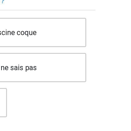
 ?
scine coque
 ne sais pas