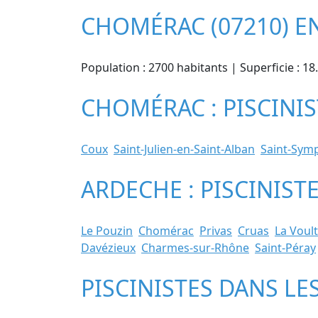
CHOMÉRAC (07210) E
Population : 2700 habitants | Superficie : 1
CHOMÉRAC : PISCINIS
Coux
Saint-Julien-en-Saint-Alban
Saint-Sym
ARDECHE : PISCINIST
Le Pouzin
Chomérac
Privas
Cruas
La Voul
Davézieux
Charmes-sur-Rhône
Saint-Péray
PISCINISTES DANS LE