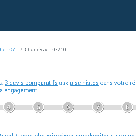
he - 07
Chomérac - 07210
ez
3 devis comparatifs
aux
piscinistes
dans votre ré
ans engagement.
4
5
6
7
8