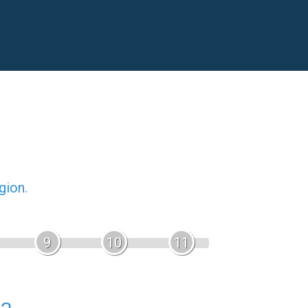
gion.
9
10
11