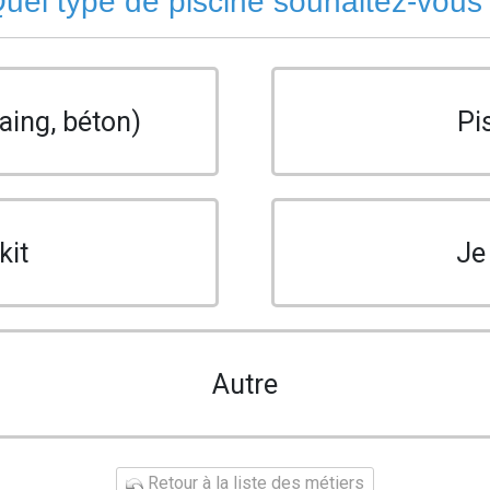
uel type de piscine souhaitez-vous
aing, béton)
Pi
kit
Je
Autre
Retour à la liste des métiers