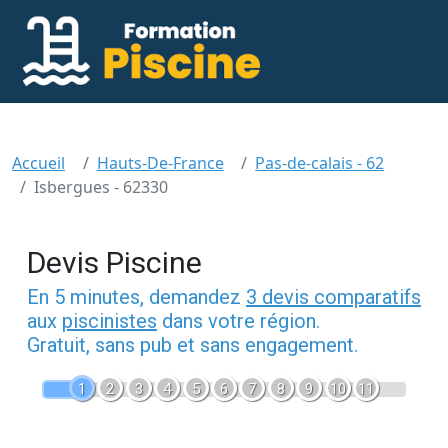
Accueil
Hauts-De-France
Pas-de-calais - 62
Isbergues - 62330
Devis Piscine
En 5 minutes, demandez
3 devis comparatifs
aux
piscinistes
dans votre région.
Gratuit, sans pub et sans engagement.
1
2
3
4
5
6
7
8
9
10
11