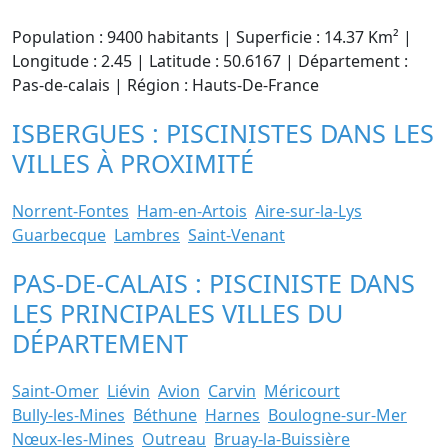
Population : 9400 habitants | Superficie : 14.37 Km² |
Longitude : 2.45 | Latitude : 50.6167 | Département :
Pas-de-calais | Région : Hauts-De-France
ISBERGUES : PISCINISTES DANS LES
VILLES À PROXIMITÉ
Norrent-Fontes
Ham-en-Artois
Aire-sur-la-Lys
Guarbecque
Lambres
Saint-Venant
PAS-DE-CALAIS : PISCINISTE DANS
LES PRINCIPALES VILLES DU
DÉPARTEMENT
Saint-Omer
Liévin
Avion
Carvin
Méricourt
Bully-les-Mines
Béthune
Harnes
Boulogne-sur-Mer
Nœux-les-Mines
Outreau
Bruay-la-Buissière